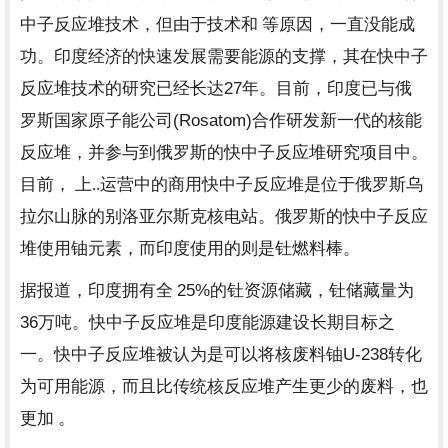
中子反应堆技术，但由于技术和 等原因，一直没能成
功。印度经济的快速发展需要能源的支撑，其在快中子
27
反应堆技术的研究已经长达
年。目前，印度已与俄
(Rosatom)
罗斯国家原子能公司
合作研发新一代的核能
反应堆，并参与到俄罗斯的快中子反应堆研究项目中。
目前， 上..运营中的商用快中子反应堆是位于俄罗斯乌
拉尔山脉的别洛亚尔斯克核电站。俄罗斯的快中子反应
堆使用铀元素，而印度使用的则是钍燃料棒。
25%
据报道，印度拥有全
的钍资源储藏，钍储藏量为
36
万吨。快中子反应堆是印度能源建设长期目标之
U-238
一。快中子反应堆被认为是可以将核废料铀
转化
为可用能源，而且比传统核反应堆产生更少的废料，也
更加 。