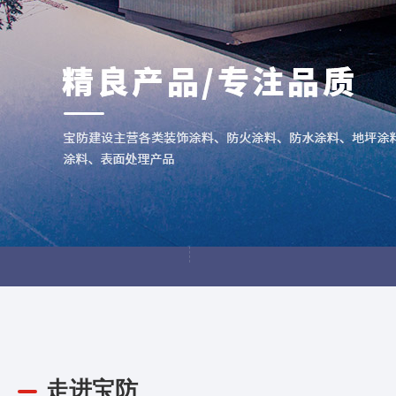
研
发
中
心
工
厂
风
貌
R & D Center
R & D Center
走进宝防