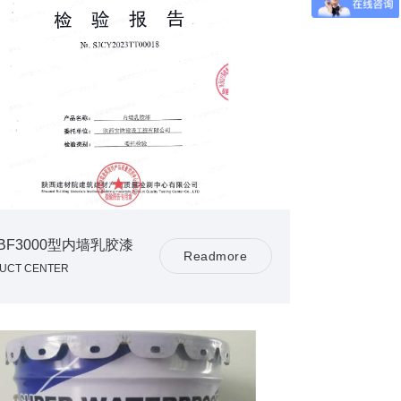
BF3000型内墙乳胶漆
R
e
a
d
m
o
r
e
UCT CENTER