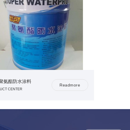
聚氨酯防水涂料
R
e
a
d
m
o
r
e
UCT CENTER