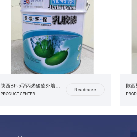
陕西BF-5型丙烯酸酯外墙涂料
陕西
R
e
a
d
m
o
r
e
PRODUCT CENTER
PROD