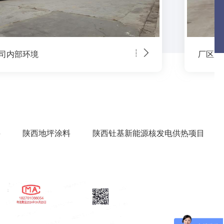
区风貌
厂区基
料
陕西地坪涂料
陕西钍基新能源核发电供热项目