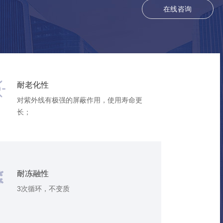
在
线
咨
询
耐老化性
对紫外线有极强的屏蔽作用，使用寿命更
长；
耐冻融性
3次循环，不变质