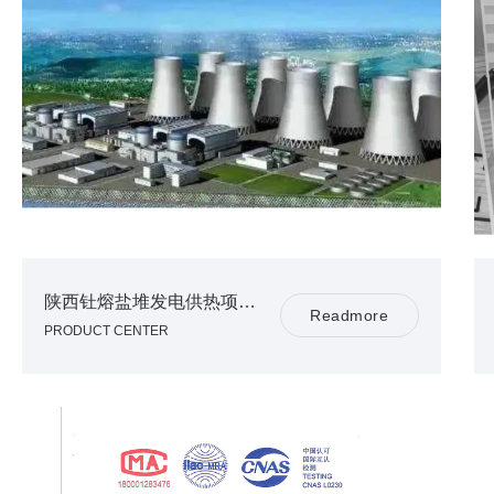
陕西钍熔盐堆发电供热项目介绍
R
e
a
d
m
o
r
e
PRODUCT CENTER