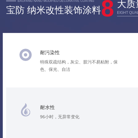
8
大
质
BAOFANG NANO MODIFIED DECORATIVE COATING
宝防 纳米改性装饰涂料
EIGHT QUA
耐污染性
特殊双疏结构，灰尘、脏污不易粘附，保
色、保光、自洁
耐水性
96小时，无异常变化