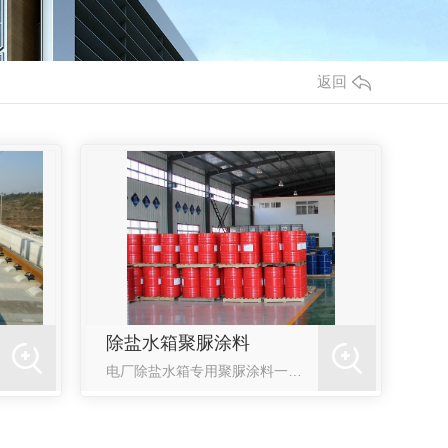
返回
除盐水箱聚脲涂料
电厂除盐水箱专用聚脲涂料一、概述电厂除盐水箱内表面进口一般采用聚脲弹性体防腐，电厂除盐水箱专用聚脲涂料是近十几年来发展的一类反应型、无溶剂污染的涂料产品，以优异的物理性能、优良的工艺性及环保性，充分显示出了传统防腐蚀技术无可比拟的优越性。二、主要用途可用于电厂除盐水箱、衬胶管道、港口码头、跨海大桥、污水处理池、海水储存...