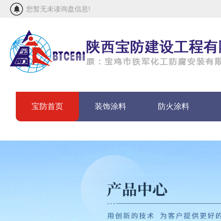
您暂无未读询盘信息!
宝防首页
装饰涂料
防火涂料
联系宝防