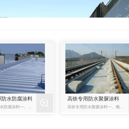
脲防水防腐涂料
高铁专用防水聚脲涂料
彩钢瓦聚脲防水防腐涂料一、概述彩钢瓦屋面聚脲防水材料是我公司新研发的第三代聚脲弹性体，其性能完全满足**标准GB/T23446-2009的规定。该涂料是一种新型的无溶剂、无挥发物、固含量高的防水涂料，由A、B两组份构成，其中A组份是聚醚与异氰酸酯的半预聚体，B组份是由端氨基聚醚、氨基扩链剂、颜填料、助剂等组成的混合物。...
高铁专用防水聚脲涂料一、概述高铁专用防水聚脲涂料是一种100％固含量的、双组份、快速固化、现场喷涂成型的高性能材料。该产品主要由异氰酸酯半预聚体、端氨基聚醚、聚醚多元醇、扩链剂、颜料组成，具有强度高、性能好、施工快捷、一次成型无接缝等优点。二、主要用途高铁、地铁、隧道、混凝土铺筑路面的桥面、污水处理场、垃圾掩埋场等工程...