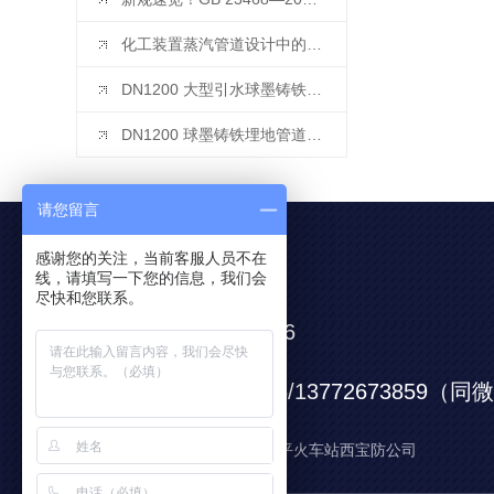
化工装置蒸汽管道设计中的那些秘密！
DN1200 大型引水球墨铸铁管 内外防腐涂装 + 阴极保护全套强制技术要求
DN1200 球墨铸铁埋地管道 阴极保护设计电流密度（国标 + 引水工程通用取值）
请您留言
感谢您的关注，当前客服人员不在
联系我们
线，请填写一下您的信息，我们会
尽快和您联系。
0917-6652666
服务电话：
13571725666/13772673859（
服务手机：
公司地址： 陕西宝鸡陈仓区阳平火车站西宝防公司