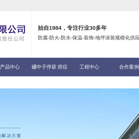
始自1984，专注行业30多年
防腐-防火-防水-保温-装饰-地坪涂装规模化
产品中心
硼中子俘获 癌症
工程中心
合作案例
(BNCT)项目