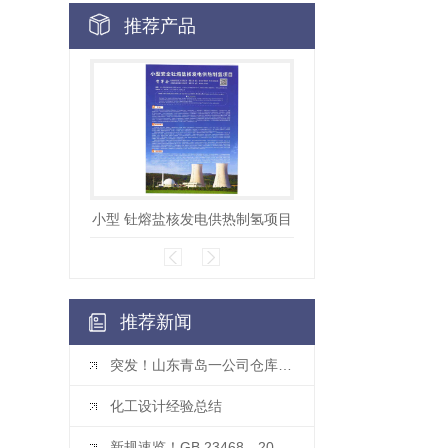
推荐产品
小型 钍熔盐核发电供热制氢项目
钍熔盐堆发电供
推荐新闻
突发！山东青岛一公司仓库起火
化工设计经验总结
新规速览！GB 23468—2025 坠落防护强制性国标发布