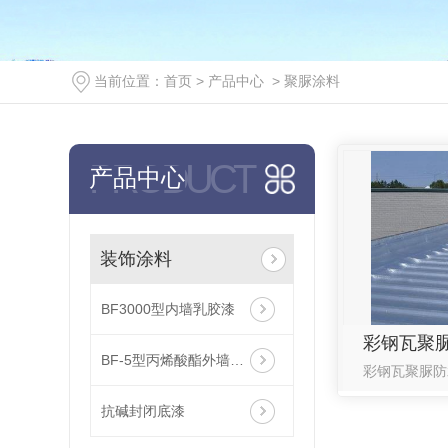
当前位置：
首页
>
产品中心
>
聚脲涂料
PRODUCT
产品中心
装饰涂料
BF3000型内墙乳胶漆
彩钢瓦聚
BF-5型丙烯酸酯外墙涂料
抗碱封闭底漆