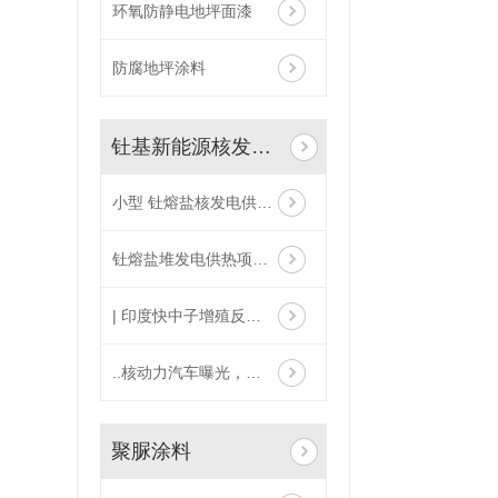
环氧防静电地坪面漆
防腐地坪涂料
钍基新能源核发电供热项目
小型 钍熔盐核发电供热制氢项目
钍熔盐堆发电供热项目介绍
| 印度快中子增殖反应堆将投入运行，可成倍减少长期放射性废料
..核动力汽车曝光，竟是一座小型核电站
聚脲涂料