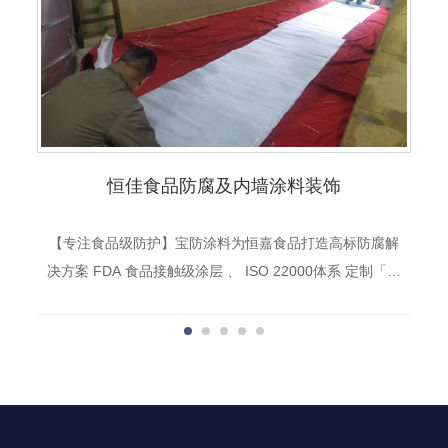
恒佳食品防腐及内墙涂料装饰
【专注食品级防护】宝防涂料为恒嘉食品打造高标防腐解
决方案 FDA 食品接触级涂层 、 ISO 22000体系 定制「环
氧富锌底漆+ 面漆」组合，破解烘焙车间糖酸腐蚀难题 30
天 施工，墙面菌落下降92%+防腐等级达C5-M标准 “从设
备防腐到洁净墙面的一站式服务，真正懂食品 的合作伙
伴”