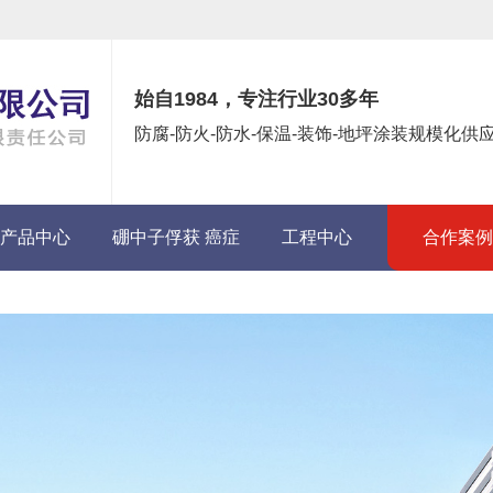
始自1984，专注行业30多年
防腐-防火-防水-保温-装饰-地坪涂装规模化
产品中心
硼中子俘获 癌症
工程中心
合作案例
(BNCT)项目