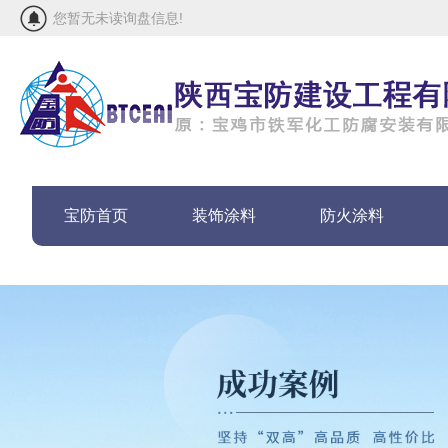
您暂无未读询盘信息!
宝防首页
装饰涂料
防火涂料
联系宝防