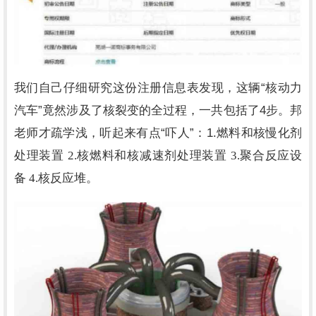
“
我们自己仔细研究这份注册信息表发现，这辆
核动力
”
4
汽车
竟然涉及了核裂变的全过程，一共包括了
步。邦
“
”
1.
老师才疏学浅，听起来有点
吓人
：
燃料和核慢化剂
处理装置
2.
核燃料和核减速剂处理装置
3.
聚合反应设
备
4.
核反应堆。