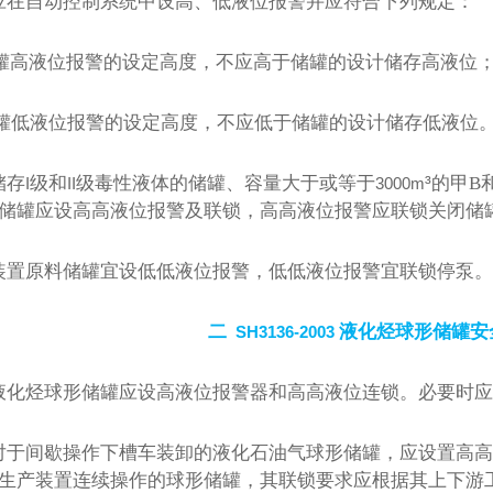
应在自动控制系统中设高、低液位报警并应符合下列规定：
罐高液位报警的设定高度，不应高于储罐的设计储存高液位
罐低液位报警的设定高度，不应低于储罐的设计储存低液位
³
储存
级和
级毒性液体的储罐、容量大于或等于
的甲
B
I
II
3000m
储罐应设高高液位报警及联锁，高高液位报警应联锁关闭储
装置原料储罐宜设低低液位报警，低低液位报警宜联锁停泵。
二
液化烃球形储罐安
SH3136-2003
液化烃球形储罐应设高液位报警器和高高液位连锁。必要时应
对于间歇操作下槽车装卸的液化石油气球形储罐，应设置高高
生产装置连续操作的球形储罐，其联锁要求应根据其上下游