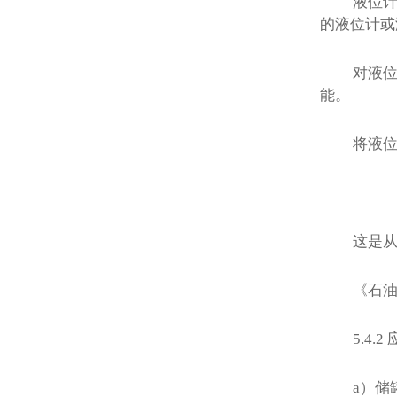
液位
的液位计或
对液
能。
将液
这是
《石
5.4.2
a
）储