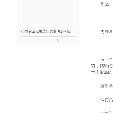
那么
小型安全钍熔盐核发电供热制氢项目
钍熔盐堆发电
先来
有一
前，储罐的
于不恰当的
这起
保持