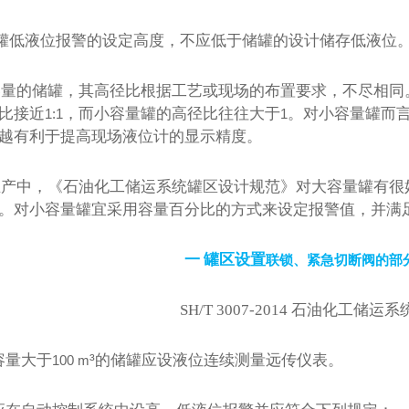
罐低液位报警的设定高度，不应低于储罐的设计储存低液位
容量的储罐，其高径比根据工艺或现场的布置要求，不尽相同
比接近
，而小容量罐的高径比往往大于
。对小容量罐而
1:1
1
越有利于提高现场液位计的显示精度。
生产中，《石油化工储运系统罐区设计规范》对大容量罐有很
。对小容量罐宜采用容量百分比的方式来设定报警值，并满
一 罐区
设置
联锁、紧急切断阀的部
SH/T 3007-2014
石油化工储运系
³
容量大于
的储罐应设液位连续测量远传仪表。
100 m