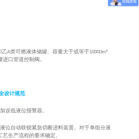
；
。
³
和乙
类可燃液体储罐、容量大于或等于
A
10000m
罐进口管道控制阀。
全设计规范
加设低液位报警器。
液位自动联锁紧急切断进料装置。对于单组分液
工艺生产流程的要求确定。