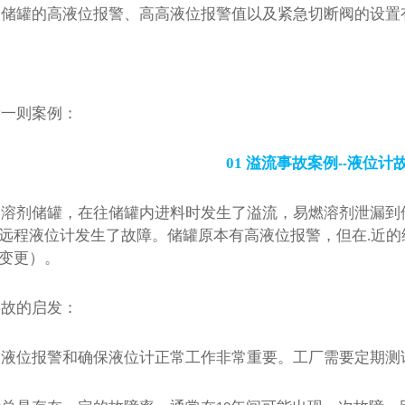
，储罐的高液位报警、高高液位报警值以及紧急切断阀的设置
供热项目介绍
世界..核动力汽车曝光，竟是一座小型核电站
看一则案例：
01
溢流事故案例
液位计
--
个溶剂储罐，在往储罐内进料时发生了溢流，易燃溶剂泄漏到
远程液位计发生了故障。储罐原本有高液位报警，但在.近
变更）。
事故的启发：
高液位报警和确保液位计正常工作非常重要。工厂需要定期测