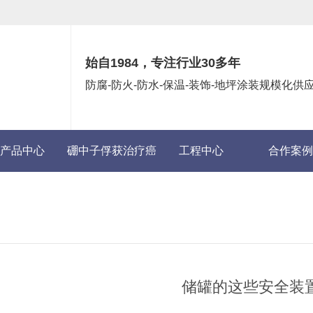
始自1984，专注行业30多年
防腐-防火-防水-保温-装饰-地坪涂装规模化
产品中心
硼中子俘获治疗癌
工程中心
合作案例
症(BNCT)项目
储罐的这些安全装