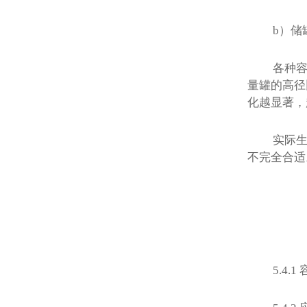
b
）储
各种
量罐的高径
化越显著，
实际
不完全合适
5.4.1