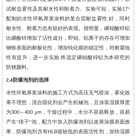
17
试耐盐雾性及其耐水性和附着力。实验可知，实验
°
配制的水性环氧厚浆涂料的复合层耐盐雾性.好，同时
耐水性、附着力也有较好的表现。很明显，磷钼酸锌铝
比磷酸锌增加了活性成分，即钼、铝离子的存在可增加
钢铁表面的耐极化性，增加钝化膜的稳定性，对耐腐蚀
性有提升，进一步实验.终选定磷钼酸锌铝为本研究的
防锈颜料。
2.4
防爆泡剂的选择
水性环氧厚浆涂料的施工方式为高压无气喷涂，雾化效
果不理想，混合固化剂会产生机械泡，且涂装湿膜厚度
300
400
m
为
～
μ
，干燥过程中，水分不容易释放，容易
产生“痱子”泡，配方中加入防爆泡剂以改善涂膜表面效
HLB
果，防爆泡剂含有
值较低的表面活性剂，加快湿膜