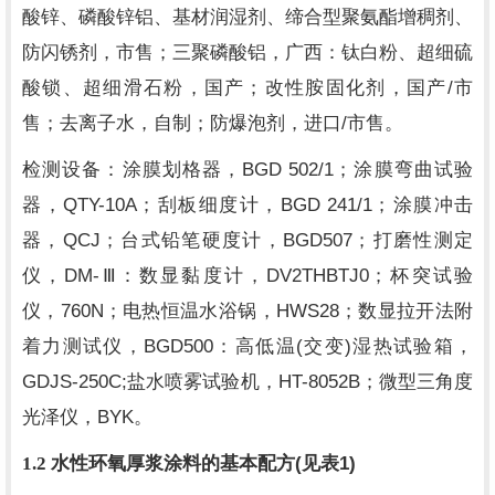
酸锌、磷酸锌铝、基材润湿剂、缔合型聚氨酯增稠剂、
防闪锈剂，市售；三聚磷酸铝，广西：钛白粉、超细硫
/
酸锁、超细滑石粉，国产；改性胺固化剂，国产
市
/
售；去离子水，自制；防爆泡剂，进口
市售。
BGD 502/1
检测设备：涂膜划格器，
；涂膜弯曲试验
QTY-10A
BGD 241/1
器，
；刮板细度计，
；涂膜冲击
QCJ
BGD507
器，
；台式铅笔硬度计，
；打磨性测定
DM-
DV2THBTJ0
仪，
Ⅲ：数显黏度计，
；杯突试验
760N
HWS28
仪，
；电热恒温水浴锅，
；数显拉开法附
BGD500
(
)
着力测试仪，
：高低温
交变
湿热试验箱，
GDJS-250C;
HT-8052B
盐水喷雾试验机，
；微型三角度
BYK
光泽仪，
。
(
1)
1.2
水性环氧厚浆涂料的基本配方
见表