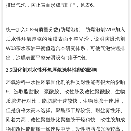
6
排出气泡，防止表面形成“痱子”，见表
。
0.8%(
)
W03
统一加入
质量分数
防爆泡剂，防爆泡剂
加入
后水性环氧厚浆的涂膜表面平整光滑，说明防爆泡剂
W03
亲水亲油平衡值适合本研究体系，可使气泡快速排
出，涂膜表面平整光滑没有“痱子”泡。
2.5
固化剂对水性环氧厚浆涂料性能的影响
环氧涂料中水性环氧固化剂的种类对性能有很大的影响
9
。选取脂肪胺、聚酰胺、改性胺及改性聚酰胺、生物
质胺进行对比，脂肪胺干速较快，生物质胺干速.慢，
但是价格太高未选择。聚酰胺干燥较慢、耐盐雾性好、
附着力高，改性聚酰胺比聚酰胺干燥稍快，改性胺加成
物和改性脂肪胺干燥速度中等，改性脂肪胺光泽较高，