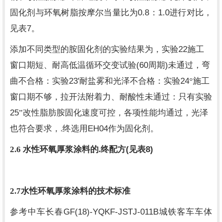
0.8
1.0
固化剂与环氧树脂按摩尔当量比为
：
进行对比，
7
见表
。
22
添加不同类型的胺固化剂的实验结果为，实验
施工
(60
)
窗口期短、耐高低温循环交变试验
周期
未通过，弯
23'
24
曲不合格：实验
耐盐雾和光泽不合格：实验
°施工
窗口期不够，拉开法附着力、耐酸性未通过：只有实验
25
”改性脂肪胺固化速度可控，各项性能均通过，光泽
EH04
也符合要求，.终选用
作为固化剂。
(
8)
2.6
水性环氧厚浆涂料的.终配方
见表
2.7
水性环氧厚浆涂料的技术标准
GF(18)-YQKF-JSTJ-011B
参考中车长春
城铁客车车体