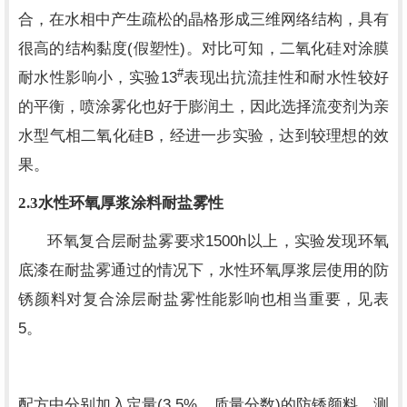
合，在水相中产生疏松的晶格形成三维网络结构，具有
(
)
很高的结构黏度
假塑性
。对比可知，二氧化硅对涂膜
#
13
耐水性影响小，实验
表现出抗流挂性和耐水性较好
的平衡，喷涂雾化也好于膨润土，因此选择流变剂为亲
B
水型气相二氧化硅
，经进一步实验，达到较理想的效
果。
2.3
水性环氧厚浆涂料耐盐雾性
1500h
环氧复合层耐盐雾要求
以上，实验发现环氧
底漆在耐盐雾通过的情况下，水性环氧厚浆层使用的防
锈颜料对复合涂层耐盐雾性能影响也相当重要，见表
5
。
(3.5%
)
配方中分别加入定量
，质量分数
的防锈颜料，测