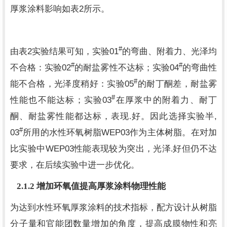
2
厚浆涂料影响如表
所示。
#
2
01
由表
实验结果可知，实验
的弯曲、附着力、光泽均
#
#
02
04
不合格：实验
的耐盐雾性不达标；实验
的弯曲性
#
05
能不合格，光泽度稍好：实验
的耐丁酮差，耐盐雾
#
03
性能也不能达标；实验
在厚浆中的附着力、耐丁
,
酮、耐盐雾性能都达标，表现.好。因此选择实验半
#
03
WEP03
所用的水性环氧树脂
作为主体树脂。在对加
WEP03
比实验中
性能表现较为突出，光泽.好但仍不达
要求，在后续实验中进一步优化。
2.1.2
增加环氧值提高厚浆涂料物理性能
为达到水性环氧厚浆涂料的技术指标，配方设计从树脂
分子量和官能团数量增加的角度，提高成膜物性和亮