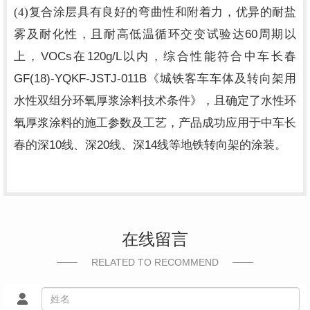
(4)
复合涂层具有良好的弯曲性和附着力，优异的耐盐
60
雾及耐化性，且耐高低温循环交变试验达
周期以
VOCs
120g/L
上，
在
以内，综合性能符合中车长春
GF(18)-YQKF-JSTJ-011B
《城铁客车车体及转向架用
水性双组分环氧厚浆涂料技术条件》，且确定了水性环
氧厚浆涂料的施工参数及工艺，产品成功应用于中车长
10
20
14
春的深
线、深
线、深
线等地铁转向架的涂装。
在线留言
RELATED TO RECOMMEND