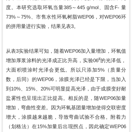
385
445 g/mol
F-
度。本研究选取环氧当量
～
、固含
量
73%
75%
WEP06
WEP06
～
、市售水性环氧树脂
，对
环
3
的拼用量进行实验，结果见表
。
3
WEP06
从表
实验结果可知，随着
加入量增加，环氧值
#
06
增加厚浆涂料的光泽成正比升高，实验
的光泽低，
5%
大面积喷涂时光泽会更低。所以只添加
（质量分
WEP06
数，后同）的
，涂膜光泽已经是下限，当加入
10%
15%
20%
到
、
、
可明显提高光泽，由于成膜变好耐
WEP06
盐雾性也呈现出正比提高。相反的是，随
加量
增加，弯曲性变差。因为环氧基团量增加使得交联密度
增大，涂膜越来越脆，导致弯曲试验不合格。附着力
15%
WEP06
（划格法）在
加量后出现拐点，因此确定