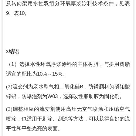
及转向架用水性双组分环氧厚浆涂料技术条件，见表
9
10
、表
。
3
结语
1
（
）选择水性环氧厚浆涂料的主体树脂，与拼用树脂
10%
15%
适宜的配比为
～
。
B
(2)
流变剂为亲水型气相二氧化硅
，防锈颜料为磷钼酸
W03
锌铝，防爆泡剂为
，选择改性脂肪胺为固化剂。
(3)
调整相应的流变剂使用高压无空气喷涂和压缩空气
喷涂，也适用于刷涂、刮涂等方法，可以获得良好的流
平性和平整光亮的表面。