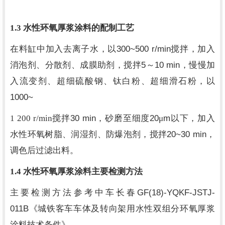
1.3
水性环氧厚浆涂料的配制工艺
300~500 r/min
在料缸中加入去离子水，以
搅拌，加入
5
10 min
消泡剂、分散剂、成膜助剂，搅拌
～
，慢慢加
入流变剂、超细硫酸钢、钛白粉、超细滑石粉，以
1000~
30 min
20
m
1 200 r/min
搅拌
，砂磨至细度
μ
以下，加入
20~30 min
水性环氧树脂、润湿剂、防爆泡剂，搅拌
，
调色后过滤出料。
1.4
水性环氧厚浆涂料主要检测方法
GF(18)-YQKF-JSTJ-
主要检测方法参考中车长春
011B
《城铁客车车体及转向架用水性双组分环氧厚浆
涂料技术条件》。