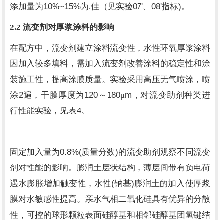
10%~15%
07'
08'
)
添加量为
为.佳（见实验
、
指标
。
2.2
流变剂对厚浆涂料的影响
在配方中，流变剂建立涂料流变性，水性环氧厚浆涂料
因加入较多填料，需加入流变剂改善涂料的稳定性和涂
装施工性，提高涂膜质量。实验采用高压无气喷涂，喷
2
120
180
m
涂
遍，干膜厚度为
～
μ
，对流变助剂种类进
4
行性能实验，见表
。
0.8%(
)
固定加入量为
质量分数
的流变助剂观察不同流变
剂对性能的影响。膨润土层状结构，薄层间带有负电荷
(
)
遇水膨胀增加触变性，水性
钠基
膨润土的加入使厚浆
膜对水敏感性提高。亲水气相二氧化硅具有优异的分散
性，可控的球形颗粒表面硅醇基和相邻硅醇基团氢键结