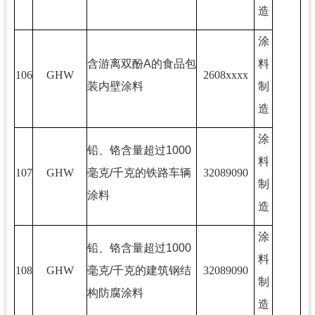
造
涂
含游离双酚
A
的食品包
料
106
GHW
2608xxxx
装内壁涂料
制
造
涂
铅、铬含量超过
1000
料
107
GHW
毫克
/
千克的铁路车辆
32089090
制
涂料
造
涂
铅、铬含量超过
1000
料
108
GHW
毫克
/
千克的建筑钢结
32089090
制
构防腐涂料
造