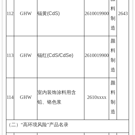
料
112
GHW
镉黄
(CdS)
2610019900
2643
制
造
颜
料
113
GHW
镉红
(CdS/CdSe)
2610019900
制
造
颜
室内装饰涂料用含
料
114
GHW
2610xxxx
铅、铬色浆
制
造
（二）“高环境风险”产品名录