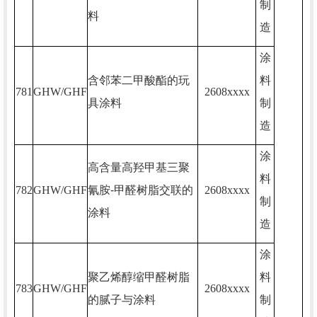
制
料
造
涂
含邻苯二甲酸酯的玩
料
781
GHW/GHF
2608xxxx
具涂料
制
造
涂
高含量高羟甲基三聚
料
782
GHW/GHF
氰胺
-
甲醛树脂交联的
2608xxxx
制
涂料
造
涂
聚乙烯醇缩甲醛树脂
料
783
GHW/GHF
2608xxxx
的腻子与涂料
制