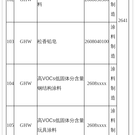
料
制
造
2641
涂
料
103
GHW
松香铅皂
2608040100
制
造
涂
高
VOCs
低固体分含量
料
104
GHW
2608xxxx
钢结构涂料
制
造
涂
高
VOCs
低固体分含量
料
105
GHW
2608xxxx
玩具涂料
制