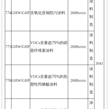
涂
料
774
GHW/GHF
含氧化亚铜防污涂料
2608xxxx
制
造
涂
VOCs
含量超
75%
的硝
料
775
GHW/GHF
2608xxxx
基纤维素涂料
制
造
2641
涂
VOCs
含量超
75%
的热
料
776
GHW/GHF
2608xxxx
塑性丙烯酸涂料
制
造
涂