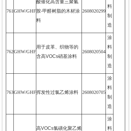
酸催化高含量三聚氰
料
761
GHW/GHF
胺
-
甲醛树脂的木材涂
2608020299
制
料
造
涂
用于皮革、织物等的
料
762
GHW/GHF
2608020504
含高
VOCs
硝基涂料
制
造
涂
料
763
GHW/GHF
挥发性过氯乙烯涂料
2608020705
制
造
涂
高
VOCs
氯磺化聚乙烯
料