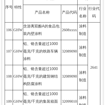
序号
特性
行业
行业代
产品名称
产品代码
名称
码
含游离双酚
A
的食品包
涂料
106
GHW
2608xxxx
装内壁涂料
制造
铅、铬含量超过
1000
涂料
107
GHW
毫克
/
千克的铁路车辆
32089090
制造
涂料
2641
铅、铬含量超过
1000
涂料
108
GHW
毫克
/
千克的建筑钢结
32089090
制造
构防腐涂料
铅、铬含量超过
1000
涂料
109
GHW
毫克
/
千克的集装箱面
32099010