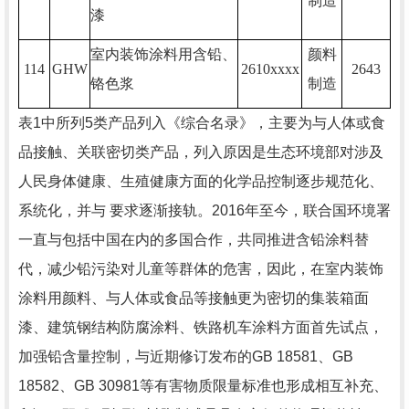
制造
漆
室内装饰涂料用含铅、
颜料
114
GHW
2610xxxx
2643
铬色浆
制造
表
1
中所列
5
类产品列入《综合名录》，主要为与人体或食
品接触、关联密切类产品，列入原因是生态环境部对涉及
人民身体健康、生殖健康方面的化学品控制逐步规范化、
系统化，并与 要求逐渐接轨。
2016
年至今，联合国环境署
一直与包括中国在内的多国合作，共同推进含铅涂料替
代，减少铅污染对儿童等群体的危害，因此，在室内装饰
涂料用颜料、与人体或食品等接触更为密切的集装箱面
漆、建筑钢结构防腐涂料、铁路机车涂料方面首先试点，
加强铅含量控制，与近期修订发布的
GB 18581
、
GB
18582
、
GB 30981
等有害物质限量标准也形成相互补充、