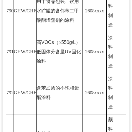
用于食品包装、饮用
料
790
GHW/GHF
水贮罐的含邻苯二甲
2608xxxx
制
酸酯增塑剂的涂料
造
涂
高
VOCs
（≥
550g/L
）
料
791
GHW/GHF
低固体分含量
UV
固化
2608xxxx
制
涂料
造
涂
含苯乙烯的不饱和聚
料
792
GHW/GHF
2608xxxx
酯涂料
制
造
颜
料