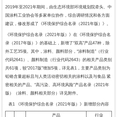
2019年至
2021
年期间，由生态环境部环境规划院牵头、中
国涂料工业协会等多家单位协作，综合调研情况和各方面
建议，修改形成了《环境保护综合名录（
2021
年版）》。
《环境保护综合名录（
2021
年版）》在《环境保护综合名
录（
2017
年版）》的基础上，新增了“双高”产品
47
种，除
外工艺
35
项。其中，涂料、颜料部分，“涂料制造”（行业
代码
2641
）、颜料制造（行业代码
2643
）的相关产品类别
共
61
项，较“
2017
版”增加
5
项，详见表
1
，主要产品类别为
铅铬含量超标且与人类活动密切相关的涂料以及与食品 紧
密相关的产品。“高污染、高环境风险”产品名录（
2021
年
版）（涂料、颜料相关部分）详见附件。
表
1
《环境保护综合名录（
2021
年版）》新增部分内容
产品
行业