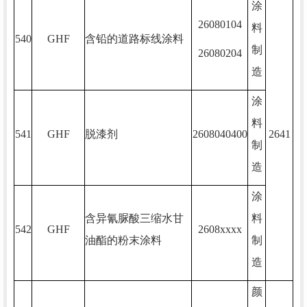
涂
26080104
料
540
GHF
含铅的道路标线涂料
制
26080204
造
涂
料
541
GHF
脱漆剂
2608040400
2641
制
造
涂
含异氰脲酸三缩水甘
料
542
GHF
2608xxxx
油酯的粉末涂料
制
造
颜