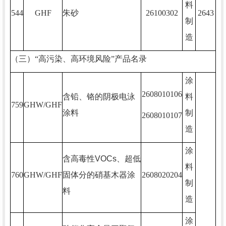
料
544
GHF
朱砂
26100302
2643
制
造
（三）“高污染、高环境风险”产品名录
涂
2608010106
含铅、铬的阴极电泳
料
759
GHW/GHF
涂料
制
2608010107
造
涂
含高毒性
VOCs
、超低
料
760
GHW/GHF
固体分的硝基木器涂
2608020204
制
料
造
涂