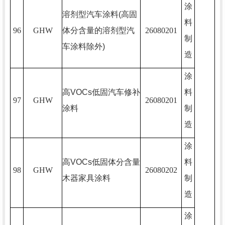
涂
溶剂型汽车涂料
(
高固
料
96
GHW
体分含量的溶剂型汽
26080201
制
车涂料除外
)
造
涂
高
VOCs
低固汽车修补
料
97
GHW
26080201
涂料
制
造
涂
高
VOCs
低固体分含量
料
98
GHW
26080202
木器家具涂料
制
造
涂