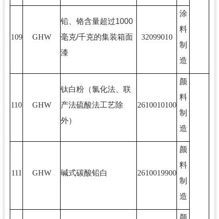
涂
铅、铬含量超过
1000
料
109
GHW
毫克
/
千克的集装箱面
32099010
制
漆
造
颜
钛白粉（氯化法、联
料
110
GHW
产法硫酸法工艺除
2610010100
制
外）
造
颜
料
111
GHW
碱式碳酸铅白
2610019900
制
造
颜