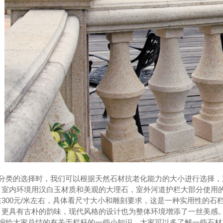
分类的选择时，我们可以根据天然石材抗老化能力的大小进行选择，
。室内环境用汉白玉材质和美观的大理石，室外河道护栏大部分使用
在300元/米左右，具体看尺寸大小和雕刻要求，这是一种实用性的
，更具有古朴的韵味，现代风格的设计也为整体环境增添了一丝美感
编给大家总结的有关于栏杆的一些小知识。大家可以多了解一些石材