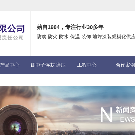
始自1984，专注行业30多年
防腐-防火-防水-保温-装饰-地坪涂装规模化
产品中心
硼中子俘获 癌症
工程中心
合作案例
(BNCT)项目