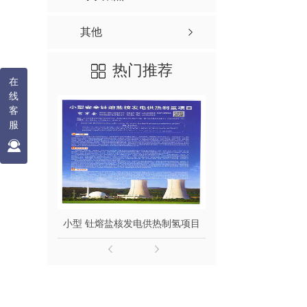
其他
热门推荐
在
线
客
服
小型 钍熔盐核发电供热制氢项目
钍熔盐堆发电