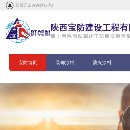
您暂无未读询盘信息!
宝防首页
装饰涂料
防火涂料
联系宝防