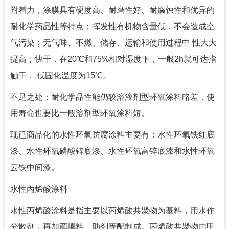
附着力，涂膜具有硬度高、耐磨性好、耐腐蚀性和优异的
耐化学药品性等特点；挥发性有机物含量低，不会造成空
气污染；无气味、不燃、储存、运输和使用过程中 性大大
提高；快干，在
20
℃和
75%
相对湿度下，一般
2h
就可达指
触干，.低固化温度为
15
℃。
不足之处：耐化学品性能仍较溶液剂型环氧涂料略差，使
用寿命也要比一般溶剂型环氧涂料短。
现已商品化的水性环氧防腐涂料主要有：水性环氧铁红底
漆、水性环氧磷酸锌底漆、水性环氧富锌底漆和水性环氧
云铁中间漆。
水性丙烯酸涂料
水性丙烯酸涂料是指主要以丙烯酸共聚物为基料，用水作
分散剂，再加颜填料、助剂等配制成。丙烯酸共聚物由甲