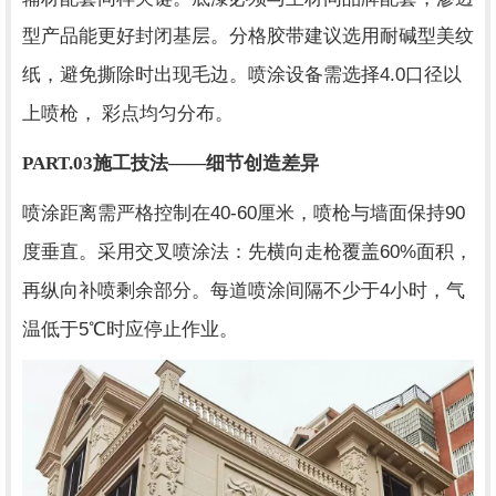
型产品能更好封闭基层。分格胶带建议选用耐碱型美纹
4.0
纸，避免撕除时出现毛边。喷涂设备需选择
口径以
上喷枪， 彩点均匀分布。
PART.03
施工技法——细节创造差异
40-60
90
喷涂距离需严格控制在
厘米，喷枪与墙面保持
60%
度垂直。采用交叉喷涂法：先横向走枪覆盖
面积，
4
再纵向补喷剩余部分。每道喷涂间隔不少于
小时，气
5
温低于
℃时应停止作业。