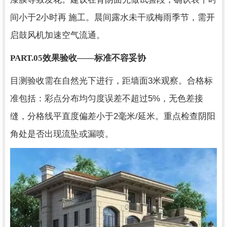
2
间小于
小时再 施工。晨间露水未干或梅雨季节，需开
启鼓风机加速空气流通。
PART.05
效果验收——标准不容妥协
3
目测验收需在自然光下进行，距墙面
米观察。合格标
5%
准包括：彩点分布均匀度误差不超过
，无色差接
2
/
缝，分格线平直度偏差小于
毫米
延米。重点检查阴阳
角处是否出现流坠或漏喷。