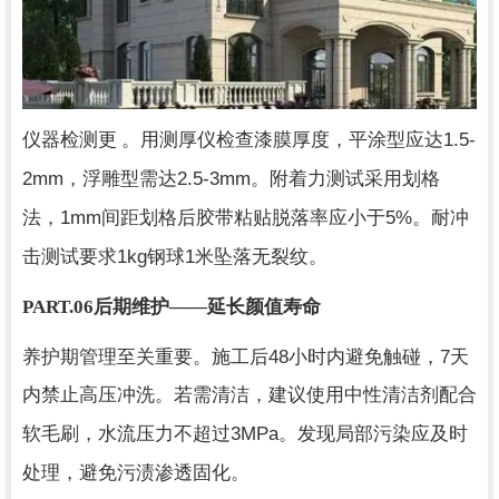
1.5-
仪器检测更 。用测厚仪检查漆膜厚度，平涂型应达
2mm
2.5-3mm
，浮雕型需达
。附着力测试采用划格
1mm
5%
法，
间距划格后胶带粘贴脱落率应小于
。耐冲
1kg
1
击测试要求
钢球
米坠落无裂纹。
PART.06
后期维护——延长颜值寿命
48
7
养护期管理至关重要。施工后
小时内避免触碰，
天
内禁止高压冲洗。若需清洁，建议使用中性清洁剂配合
3MPa
软毛刷，水流压力不超过
。发现局部污染应及时
处理，避免污渍渗透固化。