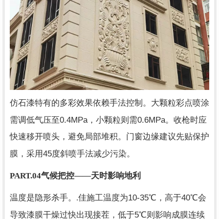
仿石漆特有的多彩效果依赖手法控制。大颗粒彩点喷涂
0.4MPa
0.6MPa
需调低气压至
，小颗粒则需
。收枪时应
快速移开喷头，避免局部堆积。门窗边缘建议先贴保护
45
膜，采用
度斜喷手法减少污染。
PART.04
气候把控——天时影响地利
10-35
40
温度是隐形杀手。.佳施工温度为
℃，高于
℃会
5
导致漆膜干燥过快出现接茬，低于
℃则影响成膜连续