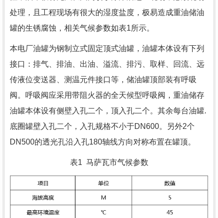
处理，且工程现场有很大的湿度盐度，极易造成重油储油
罐的生锈腐蚀，相关气候参数如表
1
所示。
本电厂油罐为钢制立式固定顶式油罐，油罐本体设有下列
接口：排气、排油、出油、溢流、排污、取样、回流、远
传液位变送器、测温元件接口等，储油罐顶部装有呼吸
阀。呼吸阀应采用带阻火器的全天候型呼吸阀，重油储存
油罐本体设有侧壁入孔二个，顶入孔二个。其余每台油罐.
底圈罐壁入孔二个，入孔规格不小于
DN600
。另外
2
个
DN500
的透光孔沿入孔
180
轴线方向对称布置在罐顶。
表
1
马萨瓦市气候参数