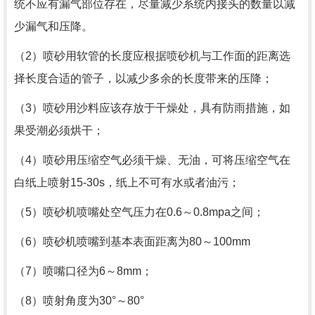
统不应有漏气部位存在，尽量减少系统内接头的数量以减
少漏气和压降。
（2）喷砂用软管的长度应根据喷砂机与工作面的距离选
择长度合适的管子，以减少多余的长度带来的压降；
（3）喷砂用沙料应该存放于干燥处，具有防雨措施，如
果受潮必须烘干；
（4）喷砂用压缩空气必须干燥、无油，可将压缩空气在
白纸上喷射
15-30s
，纸上不可有水或者油污；
（5）喷砂机喷嘴处空气压力在
0.6
～
0.8mpa
之间；
（6）喷砂机喷嘴到基本表面距离为
80
～
100mm
（7）喷嘴口径为
6
～
8mm
；
（8）喷射角度为
30
°～
80
°