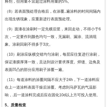
释剂，但用量不宜超过涂料用量的
5%
。
（8）若表面预处理合格后，在涂覆..遍涂料的时间间隔内
出现生锈现象，应重新进行表面预处理。
（9）面漆在涂刷时一定先横后竖，来回走动，不得小于
6
次，一定要作到颜色均匀一致，无漏刷、漏涂、流淌现
象。涂刷回刷不得多于
3
次。
（10）刷涂应纵横交错均匀涂刷，每层应往复进行涂刷，
保证漆膜厚薄一致，且达到设计要求厚度。焊缝、边角及
表面凹凸的部分应用刷子涂覆一遍。
（11）每道涂料的涂覆间隔不应大于
24h
，下一道涂料应
在上一道涂料表面干燥后涂覆。考虑到马萨瓦的气温影
响，.后一道涂料完成后应在固化
10d
以上方可投入使用。
5
、质量检查