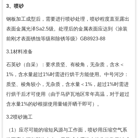
3
、喷砂
钢板加工成型后，需要进行喷砂处理，喷砂程度直至露出
表面金属光泽
Sa2.5
级。处理后的金属表面应达到《涂装
前刚才表面锈蚀等级和除锈等级》
GB8923-88
3.1材料准备
石英砂（自采）：要求质坚、有棱角，无杂质，含水＜
1%
，含水量超过
1%
时需进行烘干方能使用。中号河沙：
质坚、棱角较小，无杂质，含水量＜
1%
，超过
1%
时需进
行烘干后才可使用（由于马萨瓦地区常年高温，对于超过
含水量
1%
的砂根据使用量铺开晒干即可）。
3.2喷砂施工
（1）应尽可能的缩短风源与工作面，喷砂用压缩空气系