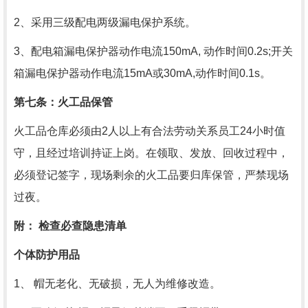
2、采用三级配电两级漏电保护系统。
3、配电箱漏电保护器动作电流
150mA,
动作时间
0.2s;
开关
箱漏电保护器动作电流
15mA
或
30mA,
动作时间
0.1s
。
第七条：火工品保管
火工品仓库必须由
2
人以上有合法劳动关系员工
24
小时值
守，且经过培训持证上岗。在领取、发放、回收过程中，
必须登记签字，现场剩余的火工品要归库保管，严禁现场
过夜。
附： 检查必查隐患清单
个体防护用品
1、 帽无老化、无破损，无人为维修改造。