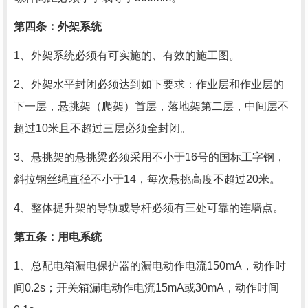
第四条：外架系统
1、外架系统必须有可实施的、有效的施工图。
2、外架水平封闭必须达到如下要求：作业层和作业层的
下一层，悬挑架（爬架）首层，落地架第二层，中间层不
超过
10
米且不超过三层必须全封闭。
3、悬挑架的悬挑梁必须采用不小于
16
号的国标工字钢，
斜拉钢丝绳直径不小于
14
，每次悬挑高度不超过
20
米。
4、整体提升架的导轨或导杆必须有三处可靠的连墙点。
第五条：用电系统
1、总配电箱漏电保护器的漏电动作电流
150mA
，动作时
间
0.2s
；开关箱漏电动作电流
15mA
或
30mA
，动作时间