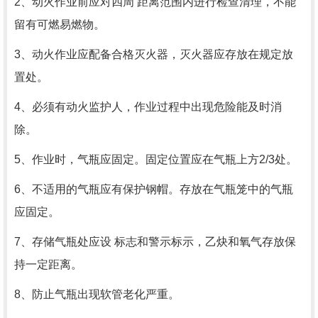
2、动火作业前应对四周 距离范围内进行检查清理，不能
留有可燃易燃物。
3、动火作业应配备合格灭火器，灭火器应存放在规定放
置处。
4、必须有动火监护人，作业过程中出现危险能及时消
除。
5、作业时，气瓶应固定。固定位置应在气瓶上方
2/3
处。
6、不适用的气瓶应有保护钢帽。存放在气瓶笼中的气瓶
应固定。
7、存储气瓶处应设 标志和警示标示，乙炔和氧气存放保
持一定距离。
8、防止气瓶出现软管老化严重。