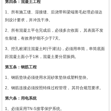
第四条：混凝土工程
1、所有施工缝、湿接缝、后浇带和梁端凿毛处理必须达
到设计要求，并冲洗干净。
2、所有混凝土平仓完成后，必须多次收面， 其表面不发
生裂缝，有效养护期不少于
7
天。
3、挖孔桩灌注混凝土时
(
干灌法
)
，必须用串筒，串筒底面
距混凝土面小于
1
米，混凝土要分层振捣。
第五条：钢筋工程
1、钢筋垫块必须使用水泥砂浆垫块或塑料垫块。
2、钢筋连接必须按照特殊过程管理， 其符合规范要求。
第六条：用电系统
1、必须采用
TN-S
接零保护系统。