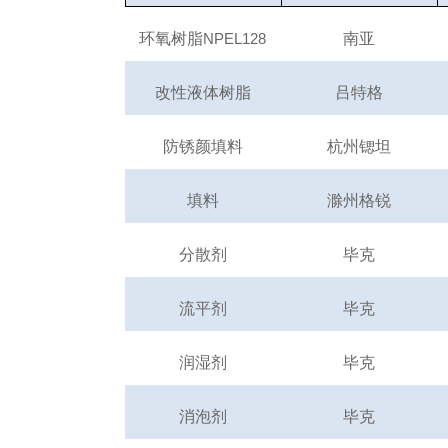
环氧树脂
NPEL128
南亚
改性液体树脂
吕特格
防锈颜填料
杭州锶坦
填料
滁州格锐
分散剂
毕克
流平剂
毕克
润湿剂
毕克
消泡剂
毕克