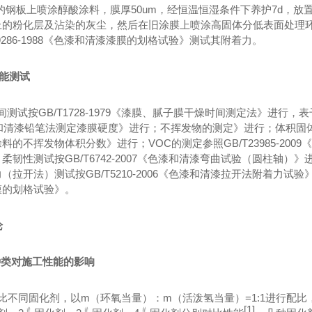
的钢板上喷涂醇酸涂料，膜厚
50um，经恒温恒湿条件下养护7d，
的粉化层及沾染的灰尘，然后在旧涂膜上喷涂高固体分低表面处理环氧
T9286-1988《色漆和清漆漆膜的划格试验》测试其附着力。
性能测试
间测试按
GB/T1728-1979《漆膜、腻子膜干燥时间测定法》进行，
漆和清漆铅笔法测定漆膜硬度》进行；不挥发物的测定》进行；体积固体分测
料的不挥发物体积分数》进行；VOC的测定参照GB/T23985-20
柔韧性测试按GB/T6742-2007《色漆和清漆弯曲试验（圆柱轴）》进
（拉开法）测试按GB/T5210-2006《色漆和清漆拉开法附着力试验》进
膜的划格试验》。
论
种类对施工性能的影响
比不同固化剂，以
m（环氧当量）：m（活泼氢当量）=1:1进行配
﹟
﹟
﹟
[1]