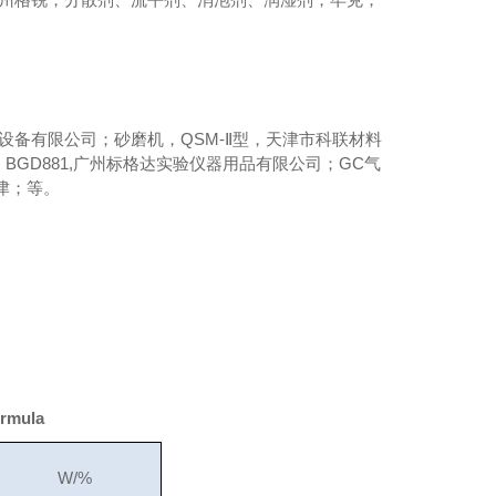
器设备有限公司；砂磨机，QSM-Ⅱ型，天津市科联材料
GD881,广州标格达实验仪器用品有限公司；GC气
津；等。
ormula
W/%