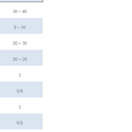
30～40
5
～10
20
～30
10
～20
1
0.6
1
0.5