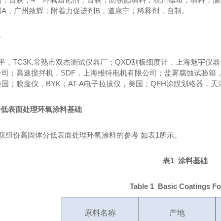
剂
A，广州致辉；附着力促进剂B，道康宁；稀释剂，自制。
器
平，
TC3K,常熟市双杰测试仪器厂；QXD刮板细度计，上海魅宇仪
司；高速搅拌机，SDF，上海维特电机有限公司；盐雾腐蚀试验箱，B
国；膜度仪，BYK；AT-A电子拉拔仪，美国；QFH涂膜划格器，天
分低表面处理环氧涂料基础
双组份高固体分低表面处理环氧涂料的参考 如表
1所示。
表
1 涂料基础
Table 1 Basic Coatings F
原料名称
产地