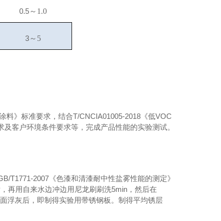
0.5
～1.0
3
～5
涂料》标准要求，结合T/CNCIA01005-2018《低VOC
求及客户环境条件要求等，完成产品性能的实验测试。
/T1771-2007《色漆和清漆耐中性盐雾性能的测定》
后，再用自来水边冲边用尼龙刷刷洗5min，然后在
去表面浮灰后，即制得实验用带锈钢板。制得平均锈层