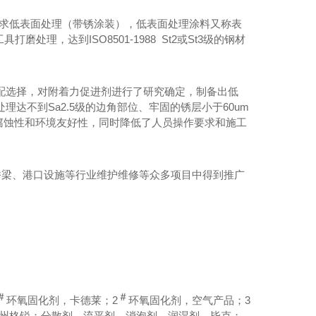
求低表面处理（带锈涂装），低表面处理涂料又称表
处理，达到ISO8501-1988 St2或St3级的钢材
配选择，对附着力促进剂进行了研究确定，制备出低
达不到Sa2.5级的边角部位、牢固的锈层小于60um
腐蚀性和环境友好性，同时降低了人员操作要求和施工
桥梁、港口设施等行业维护维修等众多项目中得到推广
第四代核燃料，全新核燃料，或将构建能源新秩序
＃
＃
环氧固化剂，卡德莱；
2
环氧固化剂，空气产品；
3
州格锐；分散剂、流平剂、消泡剂、润湿剂，毕克；