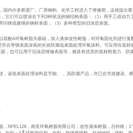
，国内许多桥梁厂、厂房钢构、化学工程进入了维修期，这就提出要
料，它们可以喷涂在下列
3种状况的钢结构表面：（1）用手工或动力工具打磨
）带闪锈或微锈的钢材表面；（3）多种类型的旧涂层表面。
以双酚
A环氧树脂为基础，加入液体改性树脂，对环氧固化剂进行复
更符合带锈表面涂装的长效防腐低表面处理环氧涂料。可应用在底材处理
表面，也可以用于旧涂层维修表面等，都具有优异的底材附着力、防
述，该低表面处理涂料是节能、 、高防腐产品，并已在市政建设、
供热项目介绍
..核动力汽车曝光，竟是一座小型核电站
料
脂，
NPEL128，南亚环氧树脂有限公司；改性液体树脂，吕特格；1
＃
剂，自制；
4
环氧固化剂，自制；防锈颜填料，杭州锶坦；填料，滁