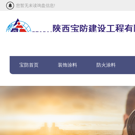
您暂无未读询盘信息!
宝防首页
装饰涂料
防火涂料
联系宝防