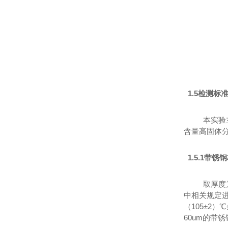
1.5检测标
本实验
含量高固体
1.5.1带锈
取厚度
中相关规定进
（105±2
60um的带锈