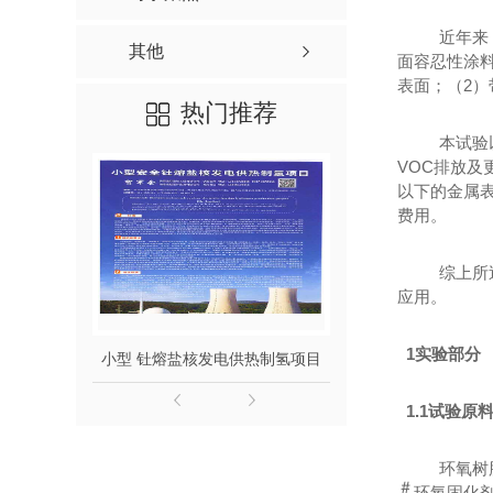
近年来
其他
面容忍性涂
表面；（2
热门推荐
本试验
VOC排放及
以下的金属
费用。
综上所
应用。
1实验部分
小型 钍熔盐核发电供热制氢项目
钍熔盐堆发电
1.1试验原
环氧树
＃
环氧固化