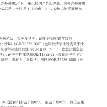
放置户外暴晒1个月，用以模仿户外旧涂膜。除去户外暴晒
涂料，干膜膜度（60±5）um，经恒温恒湿养护7d
表干按乙法、实干按甲法；硬度测试按GB/T6739-
试按GB/T9272-2007《色漆和清漆通过测量干涂
09《色漆和清漆挥发性有机化合物（VOC）含量的测定差
行；耐冲击性测试按GB/T1732-93《漆膜耐冲击测定
行，附着力（划格法）测试按GB/T9286-1998《色
比，测试固化剂常温干燥时间、低温干燥时间、施工应用