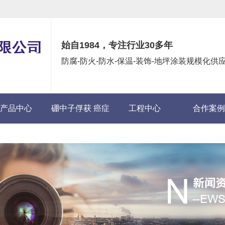
始自1984，专注行业30多年
防腐-防火-防水-保温-装饰-地坪涂装规模化
产品中心
硼中子俘获 癌症
工程中心
合作案例
(BNCT)项目