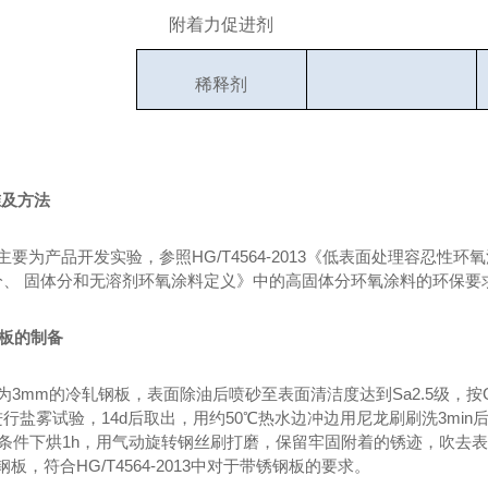
附着力促进剂
稀释剂
准及方法
主要为产品开发实验，参照
HG/T4564-2013《低表面处理容忍性环氧
分、 固体分和无溶剂环氧涂料定义》中的高固体分环氧涂料的环保要
钢板的制备
为
3mm的冷轧钢板，表面除油后喷砂至表面清洁度达到Sa2.5级，按GB
行盐雾试验，14d后取出，用约50℃热水边冲边用尼龙刷刷洗3min
）℃条件下烘1h，用气动旋转钢丝刷打磨，保留牢固附着的锈迹，吹
钢板，符合HG/T4564-2013中对于带锈钢板的要求。