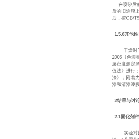
在喷砂后
后的旧涂膜上
后，按GB/
1.5.6其他
干燥时
2006《色
层密度测定涂
值法》进行；
法》；附着力
漆和清漆漆
2结果与讨
2.1固化剂
实验对
﹟