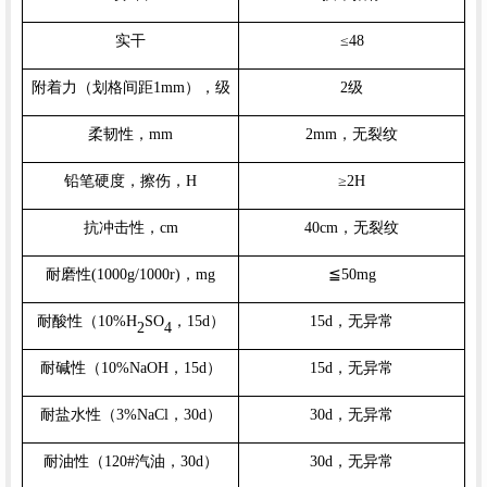
实干
≤
48
附着力（划格间距
1mm
），级
2
级
柔韧性，
mm
2mm
，无裂纹
铅笔硬度，擦伤，
H
≥
2H
抗冲击性，
cm
4
0cm
，无裂纹
耐磨性
(
100
0g/
10
00r)
，m
g
≦
50mg
耐酸性（
10%H
SO
，
15d
）
15d
，无异常
2
4
耐碱性（
10%NaOH
，
15d
）
15d
，无异常
耐盐水性（
3%NaCl
，
30
d
）
30
d
，无异常
耐油性（
120#
汽油，
30
d
）
30
d
，无异常