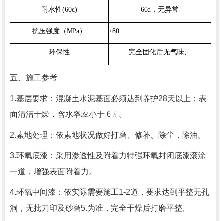
耐水性
(
60
d)
60
d
，无异常
）
抗压强度（MPa
≥80
环保性
完全固化后无气味、
五、施工参考
1.基层要求：混凝土水泥基面必须达到养护28天以上；表
面清洁干燥，含水率应小于 6﹪。
2.素地处理：依素地状况做好打磨、修补、除尘，除油。
3.环氧底漆：采用渗透性及附着力特强环氧封闭底漆滚涂
一道，增强表面附着力。
4.环氧中间漆：依实际需要施工1-2道，要求达到平整无孔
洞，无批刀印及砂磨5.为准，完全干燥后打磨平整。