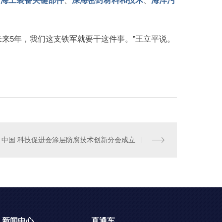
、
海工装备关键部件
、
深海密封材料和技术
、
海洋污
未来
5
年，我们这支铁军就要干这件事。
”
王立平说。
中国 科技促进会涂层防腐技术创新分会成立
新闻中心
直通车