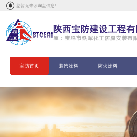
您暂无未读询盘信息!
宝防首页
装饰涂料
防火涂料
联系宝防