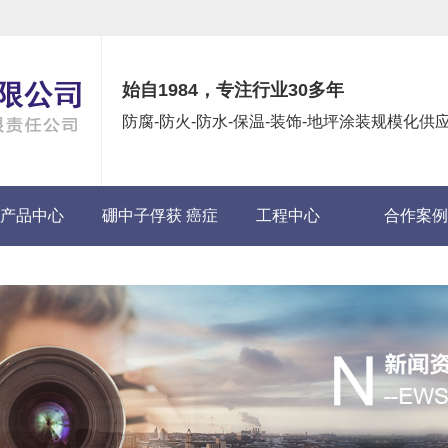
始自1984，专注行业30多年
防腐-防火-防水-保温-装饰-地坪涂装规模化
产品中心
硼中子俘获 癌症
工程中心
合作案例
(BNCT)项目