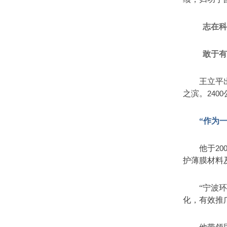
志在
敢于
王立平
之滨。
2400
“
作为
他于
20
护薄膜材料
“
宁波
化，有效推