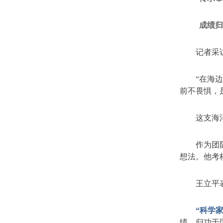
成绩
记者采
“
在海
前不畏惧，
这支海
作为团
想法。他考
王立平
“
科学
绩，归功于