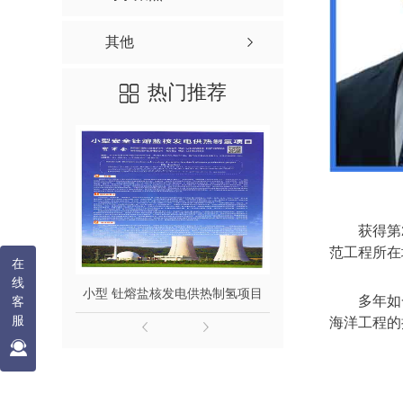
其他
热门推荐
获得第
范工程所在
在
线
小型 钍熔盐核发电供热制氢项目
钍熔盐堆发电
多年如
客
服
海洋工程的