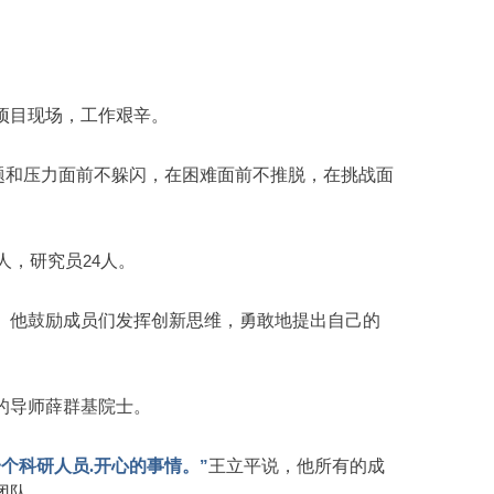
项目现场，工作艰辛。
题和压力面前不躲闪，在困难面前不推脱，在挑战面
人，研究员
24
人。
。他鼓励成员们发挥创新思维，勇敢地提出自己的
的导师薛群基院士。
个科研人员.开心的事情。
”
王立平说，他所有的成
团队。