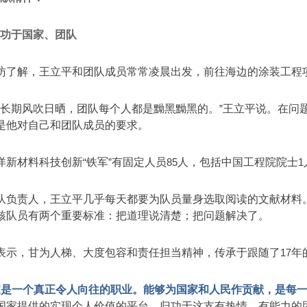
归功于国家、团队
访了解，王立平和团队成员常常凌晨出发，前往海边的涂装工程
边长期风吹日晒，团队每个人都是黝黑黝黑的。
”
王立平说。在问
是他对自己和团队成员的要求。
洋新材料科技创新
“
铁军
”
有固定人员
85
人，包括中国工程院院士
1
队负责人，王立平几乎每天都要为队员量身选取阅读的文献材料
核队员有两个重要标准：把道理说清楚；把问题解决了。
表示，甘为人梯、大度包容和责任担当精神，传承于跟随了
17
年
家是一个真正令人向往的职业。能够为国家和人民作贡献，是每一
国家提供的实现个人价值的平台，归功于这支有热情、有能力的