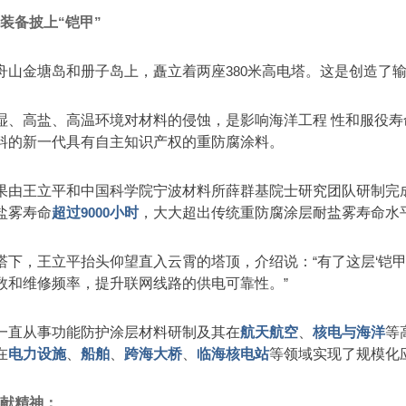
洋装备披上
“
铠甲
”
舟山金塘岛和册子岛上，矗立着两座
380
米高电塔。这是创造了输
湿、高盐、高温环境对材料的侵蚀，是影响海洋工程 性和服役
料的新一代具有自主知识产权的重防腐涂料。
果由王立平和中国科学院宁波材料所薛群基院士研究团队研制完
盐雾寿命
超过
9000
小时
，大大超出传统重防腐涂层耐盐雾寿命水
塔下，王立平抬头仰望直入云霄的塔顶，介绍说：
“
有了这层
‘
铠
数和维修频率，提升联网线路的供电可靠性。
”
一直从事功能防护涂层材料研制及其在
航天航空
、
核电与海洋
等
在
电力设施
、
船舶
、
跨海大桥
、
临海核电站
等领域实现了规模化
奉献精神：