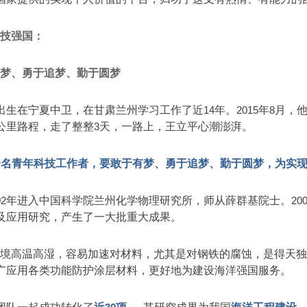
科技强国：
有梦、勇于追梦、勤于圆梦
出生在宁夏中卫，在甘肃兰州学习工作了近
14
年。
2015
年
8
月，
公里路程，走了整整
3
天，一路上，王立平心潮澎湃。
一名青年科技工作者，要敢于有梦、勇于追梦、勤于圆梦，为实
02
年进入中国科学院兰州化学物理研究所，师从薛群基院士。
20
及应用研究，产生了一大批重大成果。
环境高温高湿，容易加速对材料，尤其是对钢铁的腐蚀，是得天
广应用各类功能防护涂层材料，更好地为建设海洋强国服务。