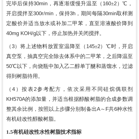
30min
160
2
完毕后保持
，再逐渐缓慢升温至（
±
）℃，
300r/min
3h
30min
开启搅拌至
，保持
，期间每隔
取样测
定酸价并适当放水或补加二甲苯，直至溶液酸价降到
40mg KOH/g
以下，停止加热并关闭搅拌。
3
145
2
（
）将上述物料放置室温降至（
±
）℃时，开启
真空泵，抽真空完全除去体系中的二甲苯，之后降温至
50
℃以下，向烧瓶中加入乙二醇单丁醚和蒸馏水，过滤
得到树脂待用。
4
2
（
）按表
参考配方，依次采用不同硅烷偶联剂
KH570A
的添加量，并适当根据醇酸树脂的合成参数调
A
F
6
整其余比例，按照以上步骤分别制备出
～
共
种水性
有机硅改性醇酸树脂。
1.5
有机硅改性水性树脂技术指标