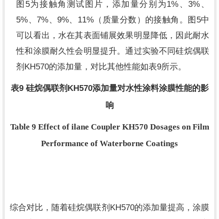
5
1%
3%
图
为接触角测试图片，添加量分别为
、
、
5%
7%
9%
11%
5
、
、
、
（质量分数）的接触角。图
中
可以看出，水在其表面铺展效果明显降低，因此耐水
性和涂膜耐久性会明显提升。通过实验不同硅烷偶联
KH570
9
剂
的添加量，对比其他性能如表
所示。
9
KH570
表
硅烷偶联剂
添加量对水性涂料涂膜性能的影
响
Table 9 Effect of ilane Coupler KH570 Dosages on Film
Performance of Waterborne Coatings
KH570
综合对比，随着硅烷偶联剂
的添加量提高，涂膜