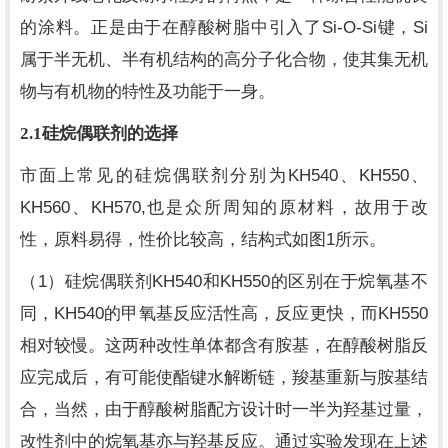
Si-O-Si
Si
的涂料。正是由于在醇酸树脂中引入了
键，
属于半无机、半有机结构的高分子化合物，使其集无机
物与有机物的特性及功能于一身。
2.1
硅烷偶联剂的选择
KH540
KH550
市面上常见的硅烷偶联剂分别为
、
、
KH560
KH570,
、
也是众所周知的原材料，故用于改
1
性，原料易得，性价比较高，结构式如图
所示。
1
KH540
KH550
（
）硅烷偶联剂
和
的区别在于烷氧基不
KH540
KH550
同，
的甲氧基反应活性高，反应更快，而
相对较慢。这两种改性单体都含有胺基，在醇酸树脂反
应完成后，有可能使酯键水解断链，羧基重新与胺基结
合，当然，由于醇酸树脂配方设计时一半为羟基过量，
改性剂中的烷氧基亦与羟基反应。通过实验发现在上述