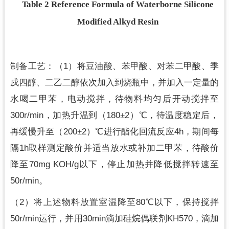
Table 2 Reference Formula of Waterborne Silicone
Modified Alkyd Resin
1
制备工艺：（
）将豆油酸、苯甲酸、对苯二甲酸、季
戍四醇、二乙二醇依次加入到烧瓶中，并加入一定量的
水喝二甲苯，电动搅拌，待物料均匀后开动搅拌至
300r/min
180
2
，加热升温到（
±
）℃，待温度稳定后，
200
2
4h
再缓慢升至（
±
）℃进行酯化回流反应
，期间每
1h
隔
取样测定酸价并适当放水或补加二甲苯，待酸价
70mg KOH/g
降至
以下，停止加热并降低搅拌转速至
50r/min
。
2
80
（
）将上述物料放置室温降至
℃以下，保持搅拌
50r/min
30min
KH570
运行，并用
滴加硅烷偶联剂
，滴加