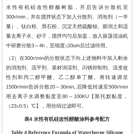
水性有机硅改性醇酸树脂，开启告诉分散机至
300r/min
，并在搅拌状态下加入分散剂、消泡剂（一半
量）、钛白粉、滑石粉、沉淀天然硫酸钡、膨润土和适
量去离子水、砂子，搅拌均匀后加盖，放入振荡混油机
3
4h
20um
中研磨分散
～
，至细度≤
后过滤待用。
（2）
300r/min
在
的分散状态下向上述物料中加入剩余
的消泡剂、流平剂、基材润湿剂、闪锈抑制剂、流变改
性剂和丙二醇甲醚、乙二醇单丁醚。将转速调至
1500r/min
20
30min,
500r/min
告诉分散
～
.后降低转速至
80
100KU
用去离子水调整黏度至
～
【斯托默黏度，
23
0.5
（
±
）℃】，用丝绢过滤即可。
4
表
水性有机硅改性醇酸涂料参考配方
Table 4 Reference Formula of Waterborne Silicone