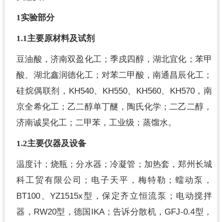
1
实验部分
1.1
主要原材料及试剂
豆油酸，济南双盈化工；季戍四醇，湖北宜化；苯甲
酸、湖北鑫润德化工；对苯二甲酸，南通昌辰化工；
KH540
KH550
KH560
KH570
硅烷偶联剂，
、
、
、
，南
京全希化工；乙二醇单丁醚，陶氏化学；二乙二醇，
济南诚昊化工；二甲苯，工业级；蒸馏水。
1.2
主要仪器及设备
温度计；烧瓶；分水器；冷凝管；加热套，郑州长城
科工贸有限公司；电子天平，梅特勒；蠕动泵，
BT100
YZ1515x
、
型，保定齐立恒流泵；电动搅拌
RW20
IKA
GFJ-0.4
器，
型，德国
；告诉分散机，
型，