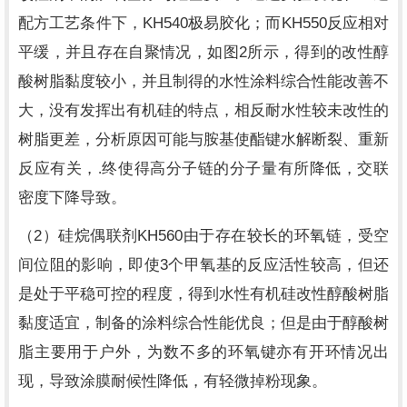
KH540
KH550
配方工艺条件下，
极易胶化；而
反应相对
2
平缓，并且存在自聚情况，如图
所示，得到的改性醇
酸树脂黏度较小，并且制得的水性涂料综合性能改善不
大，没有发挥出有机硅的特点，相反耐水性较未改性的
树脂更差，分析原因可能与胺基使酯键水解断裂、重新
反应有关，.终使得高分子链的分子量有所降低，交联
密度下降导致。
2
KH560
（
）硅烷偶联剂
由于存在较长的环氧链，受空
3
间位阻的影响，即使
个甲氧基的反应活性较高，但还
是处于平稳可控的程度，得到水性有机硅改性醇酸树脂
黏度适宜，制备的涂料综合性能优良；但是由于醇酸树
脂主要用于户外，为数不多的环氧键亦有开环情况出
现，导致涂膜耐候性降低，有轻微掉粉现象。