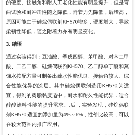
的硬度、接触角和耐人工老化性能有明显提升，但是弯
曲试验和耐冲击性随之降低，附着力先降低，后增高，
KH570
原因可能由于硅烷偶联剂
增多，硬度增大，导致
柔韧性降低，随之附着力亦有明显变化。
3.
结语
通过实验得到：豆油酸、季戍四醇、苯甲酸、对苯二甲
KH570
酸、二乙二醇、硅烷偶联剂
、乙二醇单丁醚和蒸
馏水按配方量可制备出疏水性能优良、接触角较大、综
KH570
合性能优异的涂层。其中硅烷偶联剂选用
.为适
宜，得到的树脂黏度适中，耐水和耐久性能优异，适合
醇酸涂料性能的提升需求。.后 ，实验发现，硅烷偶联
KH570
4%
6%
剂
.适宜的添加量为
～
，性价比较高，可以
在较大范围内推广应用。