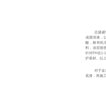
志盛威
成膜溶液，
酸，耐有机
料，涂层致密
针对PH在1
护基材。以
对于金
底漆，再施