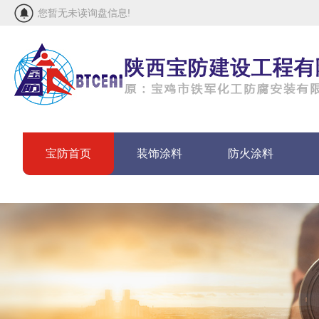
您暂无未读询盘信息!
宝防首页
装饰涂料
防火涂料
联系宝防