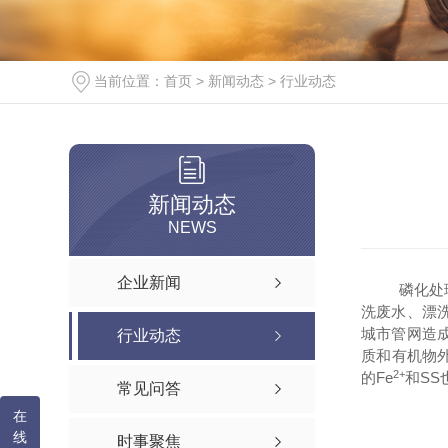
当前位置：
首页
>
新闻动态
>
行业动态
新闻动态
NEWS
企业新闻
磷化处
洗废水、漂
城市管网造
行业动态
质和有机物
2+
的Fe
和S
常见问答
在
线
时事聚焦