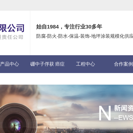
始自1984，专注行业30多年
防腐-防火-防水-保温-装饰-地坪涂装规模化
产品中心
硼中子俘获 癌症
工程中心
合作案例
(BNCT)项目