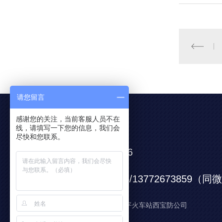
请您留言
感谢您的关注，当前客服人员不在
联系我们
线，请填写一下您的信息，我们会
尽快和您联系。
0917-6652666
服务电话：
13571725666/13772673859（
服务手机：
公司地址： 陕西宝鸡陈仓区阳平火车站西宝防公司