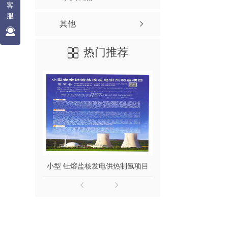
客
服
其他
热门推荐
小型 钍熔盐核发电供热制氢项目
钍熔盐堆发电