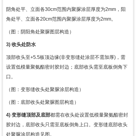
阴角处平、立面各
30cm
范围内聚脲涂层厚度为
2mm
，阳
角处平、立面各
20cm
范围内聚脲涂层厚度为
2mm
。
（图：阴阳角处聚脲图层构造）
3)
收头处防水
顶部收头至
+5.5
板顶边缘
(
非变形缝处涂层不需加厚
)
，需
设置低模量聚氨酯密封胶封边；底部收头需至底板倒角下
口。
（图：变形缝收头处聚脲涂层构造）
（图：底部收头处聚脲图层构造）
4)
变形缝顶部及底部
都需在收头处设置低模量聚氨酯密封
胶封边，底部收头只需至底板倒角上口。变形缝底部收头
处聚脲涂层构造见图。