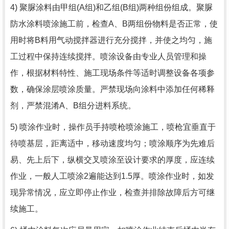
4) 聚脲涂料由甲组
(A
组
)
和乙组
(B
组
)
两种组份组成。聚脲
防水涂料喷涂施工前，检查
A
、
B
两组份物料是否正常，使
用时将
B
料用气动搅拌器进行充分搅拌，并使之均匀，施
工过程中保持连续搅拌。喷涂设备由专业人员管理和操
作，根据材料特性、施工现场条件等适时调整设备各项参
数，确保涂层喷涂质量。严禁现场向涂料中添加任何稀释
剂，严禁混淆
A
、
B
组分进料系统。
5) 喷涂作业时，操作员手持喷枪喷涂施工，喷枪宜垂直于
待喷基层，距离适中，移动速度均匀；喷涂顺序为先难后
易、先上后下，纵横交叉喷涂至设计要求的厚度，应连续
作业，一般人工喷涂
2
遍能达到
1.5
厚。喷涂作业时，如发
现异常情况，应立即停止作业，检查并排除故障后方可继
续施工。