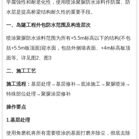
学腐蚀性和耐老化性，使用喷涂聚脲防水涂料作防腐、防
水层是提高桥梁结构耐久性的重要手段。
一、岛隧工程外包防水范围及构造层次
喷涂聚脲防水涂料范围为所有
+5.5m
标高以下的结构
(
不包
括
+5.5m
板顶面
)
迎水面，包括外侧墙表面、
+4m
标高板顶
面等。详见图
2
、图
3
二、施工工艺
施工流程：
基层处理→基层修补→底涂施工→聚脲喷涂→
特殊部位处理→聚脲涂层修补
操作要点
1.
基层处理
使用角磨机将所有需要喷涂的基面打磨并除尘，彻底去除