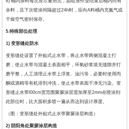
6) 桶内涂料每次应尽量用完，如喷涂作业结束后桶内尚有
余料，且下次喷涂间隔超过
24h
时，应向
A
料桶内充氮气或
干燥空气密封保存。
5.
特殊部位处理
1)
变形缝处防水
变形缝处设置了外贴式止水带，将止水带两侧混凝土打
磨，使止水带与混凝土表面相平，环氧砂浆填充缝隙并打
磨平整，人工清理止水带上浮浆、油污等，必要时使用丙
酮或酒精等有机溶剂冲洗，使止水带表面干净无污染。变
形缝止水带
l00cm
宽范围聚脲涂层需加厚至
2mm
在喷涂到
此部位时，比大面积多喷一遍从而达到设计厚度。
（图：变形缝处外贴式止水带聚脲涂层构造）
2)
阴阳角处聚脲涂层构造