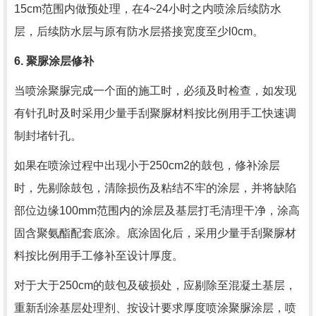
15cm
范围内做预处理，在
4~24
小时之内喷涂后续防水
层，后续防水层与原有防水层搭接宽度至少
l0cm
。
6.
聚脲涂层修补
当喷涂聚脲完成一个面的施工时，必须及时检查，如发现
有针孔时及时采用少量手刮聚脲材料按比例用手工快速调
制封堵针孔。
如果在喷涂过程中出现小于
250cm2
的鼓包，修补涂层
时，先剔除鼓包，清除损伤及粘结不牢的涂层，并将缺陷
部位边缘
100mm
范围内的涂层及基层打毛清理干净，涂高
固含聚氨酯配套底涂。底涂固化后，采用少量手刮聚脲材
料按比例用手工修补至设计厚度。
对于大于
250cm
的鼓包及破损处，应剔除至混凝土基层，
重新刮涂基层处理剂、按设计要求厚度喷涂聚脲涂层，喷