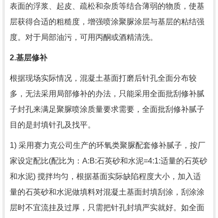
表面的浮浆、起皮、疏松和杂质等结合薄弱的物质，使基
层获得合适的粗糙度，增强喷涂聚脲涂层与基层的粘结强
度。对于局部油污，可用丙酮或酒精清洗。
2.
基层修补
根据现场实际情况，混凝土基面打磨后针孔全面分布较
多，无法采用局部修补的办法，只能采用全面批刮修补腻
子封孔来满足聚脲喷涂质量要求需要，全面批刮修补腻子
目的是封填针孔及找平。
1) 采用赛力克公司生产的环氧类聚脲配套修补腻子，按厂
家设定配比
(
配比为：
A:B:
石英砂和水泥
=4:1:
适量的石英砂
和水泥
)
搅拌均匀，根据基面实际缺陷程度大小，加入适
量的石英砂和水泥做填料对混凝土基面封填刮涂，刮涂涂
层时不宜流挂及过厚，只需把针孔封填严实就好。如全面