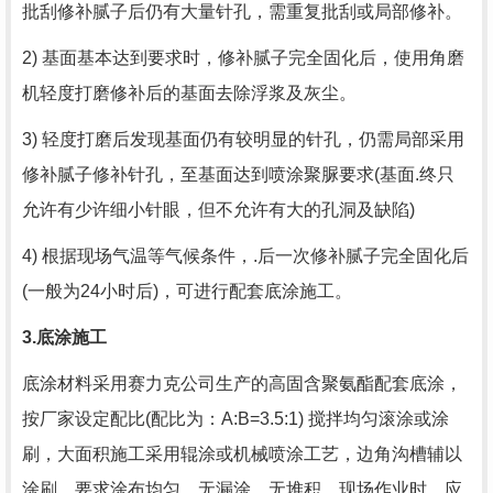
批刮修补腻子后仍有大量针孔，需重复批刮或局部修补。
2) 基面基本达到要求时，修补腻子完全固化后，使用角磨
机轻度打磨修补后的基面去除浮浆及灰尘。
3) 轻度打磨后发现基面仍有较明显的针孔，仍需局部采用
修补腻子修补针孔，至基面达到喷涂聚脲要求
(
基面.终只
允许有少许细小针眼，但不允许有大的孔洞及缺陷
)
4) 根据现场气温等气候条件，.后一次修补腻子完全固化后
(
一般为
24
小时后
)
，可进行配套底涂施工。
3.
底涂施工
底涂材料采用赛力克公司生产的高固含聚氨酯配套底涂，
按厂家设定配比
(
配比为：
A:B=3.5:1)
搅拌均匀滚涂或涂
刷，大面积施工采用辊涂或机械喷涂工艺，边角沟槽辅以
涂刷。要求涂布均匀，无漏涂、无堆积。现场作业时，应