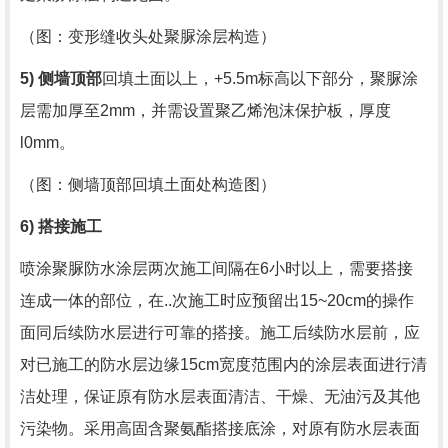
（图：变形缝收头处聚脲涂层构造）
5)
侧墙顶部
回填土面以上，
+5.5m
标高以下部分，聚脲涂
层需加厚至
2mm
，并需设置聚乙烯泡沫保护板，厚度
l0mm
。
（图：侧墙顶部回填土面处构造图）
6)
搭接施工
喷涂聚脲防水涂层两次施工间隔在
6
小时以上，需要搭接
连成一体的部位，在..次施工时应预留出
15~20cm
的操作
面同后续防水层进行可靠的搭接。施工后续防水层前，应
对已施工的防水层边缘
15cm
宽度范围内的涂层表面进行清
洁处理，保证原有防水层表面清洁、干燥、无油污及其他
污染物。采用高固含聚氨酯搭接底涂，对原有防水层表面