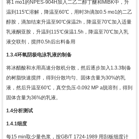
将
1 mo1
的
NPES-904H
加入二乙二醇丁醚和
MIBK
中，升
温到
115
℃溶解，降温至
60
℃，用时
3h
滴加
0.5 mo1
的二乙
醇胺，滴加结束升温至
90
℃保温
2h
，降温至
70
℃加入适量
乳液酮亚胺，升温到
115
℃保温
1.5h
，降温至
70
℃加入乳
液交联剂，搅拌
0.5h
后出料备用
1.3.4
环氧阴极电泳乳液的制备
将冰醋酸和水用高速分散机分散，然后逐步加入
1.3.3
制备
的树脂快速搅拌，得到分散均匀、固体含量为
30%
的乳
液，然后升温至
60
℃，真空负压
-0.092 MP a
脱溶剂，得到
固体含量为
36%
的乳液。
1.4
分析测试
1.4.1
细度
每
15 min
取少量色浆，按
GB/T 1724-1989
用刮板细度计