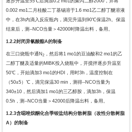
逐步升温至
55
℃后滴加
0.2 mo1
的聚丙二醇
2000
，并将
0.002 mo1
二月桂酸二丁基锡溶于
1.6 mo1
乙二醇丁醚溶液
中，在
3h
内滴入反应瓶内，滴完升温到
90
℃保温
2h
。保温
结束后，测
--NCO
当量＞
42000
时降温出料，备用。
1.2.2
封闭异氰酸酯
A
的制备
在三口烧瓶中通
N
，然后将
1 mo1
的豆油酸和
2 mo1
的乙
2
二醇丁醚及适量的
MIBK
投入烧瓶中，开搅拌逐步升温至
50
℃，开始滴加
3 mo1
的
HDI
，用时
3h
，温度控制在
（
50
±
5
）℃，滴完保温
30 min
，测得
--NCO
当量为
340
±
10
，然后滴加
1 mo1
的三乙醇胺，滴加
3h
，保温
0.5h
，测
--NCO
当量＞
42000
后降温出料，备用。
1.2.3
含噁唑烷酮化合季铵盐结构分散树脂（改性分散树脂
A
）的制备