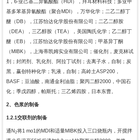
1
，
6-
亚己基二异氰酸酯（
HDI
），拜耳材料科技；多亚甲
基多苯基异氰酸酯（聚合
MDI
），万华化学；二乙二醇丁
醚（
DB
），江苏怡达化学股份有限公司；二乙二醇胺
（
DEA
），三乙醇胺（
TEA
），美国陶氏化学；乙二醇丁
醚（
EB
），江苏怡达化学股份有限公司；甲基异丁酮
（
MIBK
），上海蒂凯姆实业有限公司；催化剂，麦克林试
剂；封闭剂、乳化剂、阿拉丁试剂；去离子水，自制；炭
黑，赢创特种化学；乳液，自制；高岭土
ASP200
，
BASF
；豆油酸，南通金利油脂；聚丙二醇
2000
，中国石
化；季戊四醇，帕斯托；三乙烯四胺，日本东曹。
2
、色浆的制备
1.2.1
交联剂的制备
通
N
将
1 mo1
的
MDI
和适量
MIBK
投入三口烧瓶内，开搅拌
2