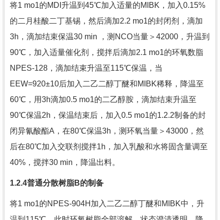
将
1 mo1
的
MDI
升温到
45
℃加入适量的
MIBK
，加入
0.15%
的二月桂酸二丁基锡，然后滴加
2.2 mo1
的封闭剂，滴加
3h
，滴加结束保温
30 min
，测
NCO
当量＞
42000
，升温到
90
℃，加入适量催化剂，搅拌后滴加
2.1 mo1
的环氧数脂
NPES-128
，滴加结束升温至
115
℃保温，当
EEW=920
±
10
后加入二乙二醇丁醚和
MIBK
稀释，降温至
60
℃，用
3h
滴加
0.5 mo1
的二乙醇胺，滴加结束升温至
90
℃保温
2h
，保温结束后，加入
0.5 mo1
的
1.2.2
制备的封
闭异氰酸酯
A
，在
80
℃保温
3h
，测环氧当量＞
43000
，然
后在
80
℃加入交联剂搅拌
1h
，加入乳酸和水将固含量调至
40%
，搅拌
30 min
，降温出料。
1.2.4
普通分散树脂
B
的制备
将
1 mo1
的
NPES-904H
加入二乙二醇丁醚和
MIBK
中，升
温到
115
℃，此时环氧树脂全部溶解，状态澄清透明，降