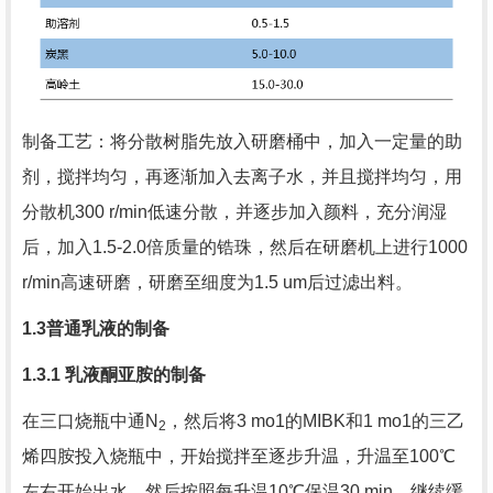
制备工艺：将分散树脂先放入研磨桶中，加入一定量的助
剂，搅拌均匀，再逐渐加入去离子水，并且搅拌均匀，用
分散机
300 r/min
低速分散，并逐步加入颜料，充分润湿
后，加入
1.5-2.0
倍质量的锆珠，然后在研磨机上进行
1000
r/min
高速研磨，研磨至细度为
1.5 um
后过滤出料。
1.3
普通乳液的制备
1.3.1
乳液酮亚胺的制备
在三口烧瓶中通
N
，然后将
3 mo1
的
MIBK
和
1 mo1
的三乙
2
烯四胺投入烧瓶中，开始搅拌至逐步升温，升温至
100
℃
左右开始出水，然后按照每升温
10
℃保温
30 min
，继续缓