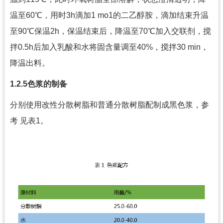
温至
60
℃，用时
3h
滴加
1 mo1
的二乙醇胺，滴加结束升温
至
90
℃保温
2h
，保温结束后，降温至
70
℃加入交联剂，搅
拌
0.5h
后加入乳酸和水将固含量调至
40%
，搅拌
30 min
，
降温出料。
1.2.5
色浆的制备
分别使用改性分散树脂和普通分散树脂配制成黑色浆，参
考 见表
1
。