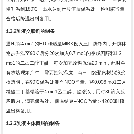
慢升温到
180
℃，出水达到计算值后保温
2h
，检测胺当量
合格后降温出料备用。
1.3.2
乳液交联剂的制备
通
N
将
4 mo1
的
HDI
和适量
MIBK
投入三口烧瓶内，开搅拌
2
逐步升温至
90
℃后分
20
次加入
0.7 mo1
的季戊四醇和
1.2
mo1
的二乙二醇丁醚，每次加完原料保温
20 min
，此时会
有放热现象产生，需要控制温度。当三口烧瓶内树脂液变
得透明，在
90
℃保温
1h
测至
NCO
当量。将
0.006 mo1
二月
桂酸二丁基锡溶于
4 mo1
乙二醇丁醚溶液，用时
3h
滴入反
应瓶内，滴完保温
2h
。保温结束
--NCO
当量＞
42000
时降
温出料备用。
1.3.3
乳液主体树脂的制备