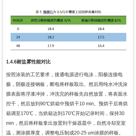
1.4.6
耐盐雾性能对比
按照涂装的工艺要求，接通电源进行电泳，阳极连接电
极，阴极连接钢板，断电将样板取出。然后用纯水冲洗涂
膜表面将浮漆冲掉，冲洗完的样板先自然放置，将表面水
控干，然后放到
90
℃烘箱中预烘干
10 min
。预烘干后将烘
箱调至
170
℃，当烘箱达到
170
℃开始记录时间，保持
30
min
，然后将样板拿出放置到干燥器皿中，自然冷却至室
温，测涂膜厚度，调整电压制成
20-25 um
涂膜的样板。