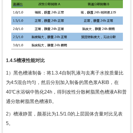
1.4.5
槽液性能对比
1）黑色槽液制备：将
1.3.4
自制乳液与去离子水按质量比
为
4:5
混合均匀，然后分别加入制备的黑色浆
A
和
B
，在
40
℃水浴锅中熟化
24h
，得到改性分散树脂黑色槽液
A
和普
通分散树脂黑色槽液
B
。
2）槽液静置，颜基比为
1.5/1.0
的上层固体含量对比见表
5
。