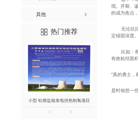
现。开裂、
的成为焦点
其他
无论抗
热门推荐
定锚固深度
比如：
有效粘结面
“真的勇士，
是时候想一
小型 钍熔盐核发电供热制氢项目
钍熔盐堆发电