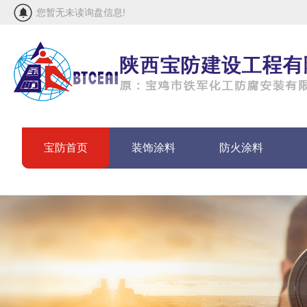
您暂无未读询盘信息!
宝防首页
装饰涂料
防火涂料
联系宝防