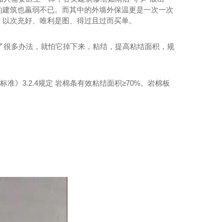
的建筑也羸弱不已。而其中的外墙外保温更是一次一次
、以次充好、唯利是图、得过且过而买单。
了很多办法，就怕它掉下来，粘结，提高粘结面积，规
术标准》
3.2.4
规定 岩棉条有效粘结面积
≥70%
。岩棉板
第四代核燃料，全新核燃料，或将构建能源新秩序