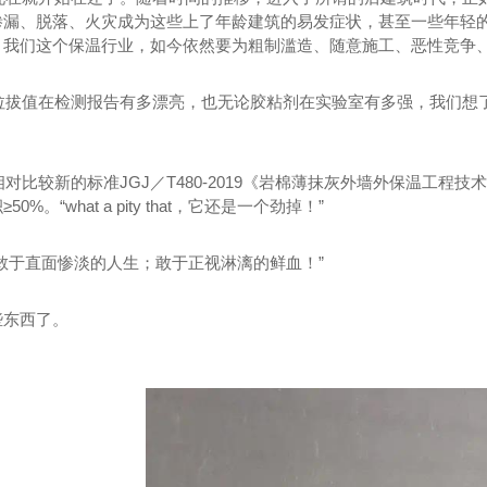
渗漏、脱落、火灾成为这些上了年龄建筑的易发症状，甚至一些年轻
，我们这个保温行业，如今依然要为粗制滥造、随意施工、恶性竞争
拉拔值在检测报告有多漂亮，也无论胶粘剂在实验室有多强，我们想
。
相对比较新的标准
JGJ
／
T480-2019
《岩棉薄抹灰外墙外保温工程技
积
≥50%
。
“what a pity that
，它还是一个劲掉！
”
敢于直面惨淡的人生；敢于正视淋漓的鲜血！”
些东西了。
供热项目介绍
..核动力汽车曝光，竟是一座小型核电站