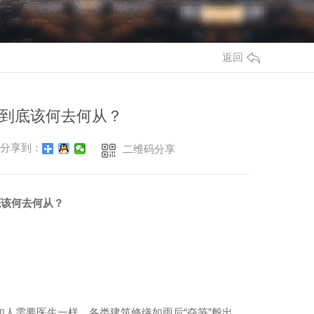
返回
到底该何去何从？
分享到：
二维码分享
底该何去何从？
如人需要医生一样，各类建筑修缮如雨后
“
夺笋
”
般出