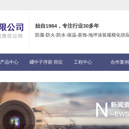
始自1984，专注行业30多年
防腐-防火-防水-保温-装饰-地坪涂装规模化
产品中心
硼中子俘获 癌症
工程中心
合作案例
(BNCT)项目