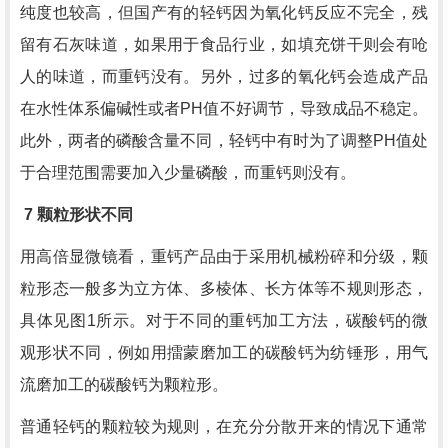
纯度也较高，但国产有的轻钙因为氧化钙反应不完全，残
留有石灰味道，如果用于食品行业，如填充饼干则会有呛
人的味道，而重钙没有。另外，过多的氧化钙会造成产品
在水性体系偏碱性或者
PH
值不好调节，导致成品不稳定。
此外，两者的磷酸含量不同，轻钙中有时为了调整
PH
值处
于合理范围需要加入少量磷酸，而重钙则没有。
7
颗粒形状不同
用高倍显微镜看，重钙产品由于采用机械粉碎和分级，颗
粒形态一般多为立方体、多棱体、长方体等不规则形态，
具体见图
1
所示。对于不同的重钙加工方法，碳酸钙的微
观形状不同，例如用擂蒙磨加工的碳酸钙为纺锤形，用气
流磨加工的碳酸钙为颗粒形。
普通轻钙的颗粒较为规则，在充分分散开来的情况下通常