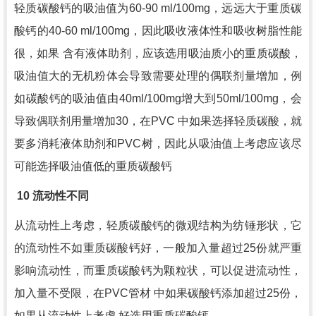
轻质碳酸钙的吸油值为
60-90 ml/100mg
，远远大于重质碳
酸钙的
40-60 ml/100mg
，因此吸收液体性和吸收树脂性能
很，如果 含有液体助剂，应该选用吸油质小的重质碳酸，
吸油值大的无机粉体会导致需要处理的偶联剂量增加，例
如碳酸钙的吸油值由
40ml/100mg
增大到
50ml/100mg
，会
导致偶联剂用量增加
30
，在
PVC
中如果选择轻质碳酸，就
要多消耗液体助剂和
PVC
树，因此从吸油值上考虑应该尽
可能选择吸油值低的重质碳酸钙
10
流动性不同
从流动性上考虑，轻质碳酸钙的微观结构为纺锤形状，它
的流动性不如重质碳酸钙好，一般加入量超过
25
份就严重
影响流动性，而重质碳酸钙为颗粒状，可以促进流动性，
加入量不受限，在
PVC
管材 中如果碳酸钙添加超过
25
份，
如果从流动性上考虑.好选用重质碳酸钙。