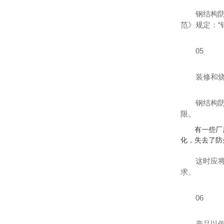
钢结构
范》规定：“
05
装修和
钢结构
限。
有一些厂
化，失去了防
这时应
求。
06
产品以