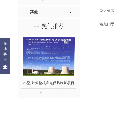
防火效
其他
这是由
热门推荐
在
线
客
服
小型 钍熔盐核发电供热制氢项目
钍熔盐堆发电