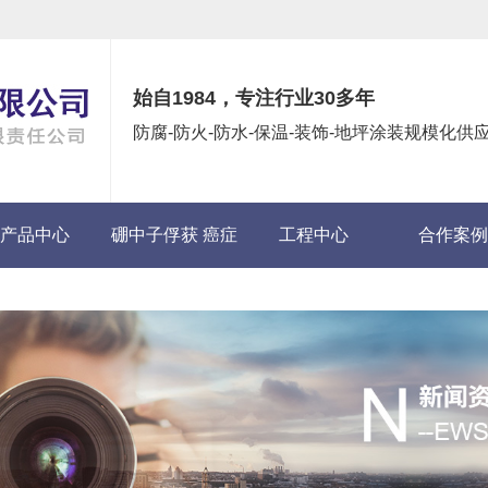
始自1984，专注行业30多年
防腐-防火-防水-保温-装饰-地坪涂装规模化
产品中心
硼中子俘获 癌症
工程中心
合作案例
(BNCT)项目