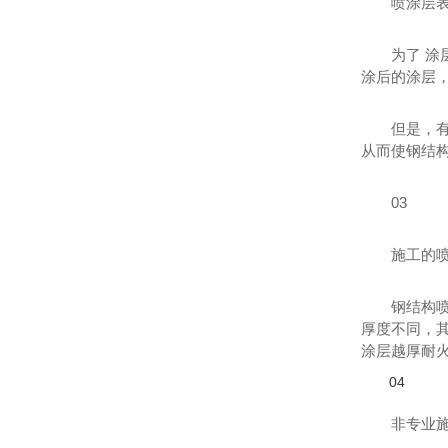
喷涂层
为了 
涂后的涂层，
但是，
从而使钢结
03
施工的
钢结构
厚度不同，
涂层越厚耐
04
非专业