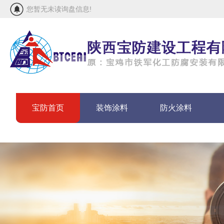
您暂无未读询盘信息!
宝防首页
装饰涂料
防火涂料
联系宝防