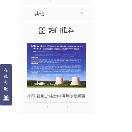
其他
热门推荐
在
线
客
服
小型 钍熔盐核发电供热制氢项目
钍熔盐堆发电