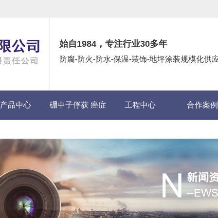
始自1984，专注行业30多年
防腐-防火-防水-保温-装饰-地坪涂装规模化
产品中心
硼中子俘获 癌症
工程中心
合作案例
(BNCT)项目