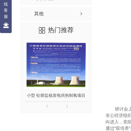
线
客
其他
服
热门推荐
小型 钍熔盐核发电供热制氢项目
钍熔盐堆发电
研讨会
非公经济组
向进入，党
通过“双培