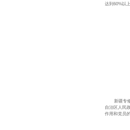
达到60%
新疆专
自治区人民
作用和党员