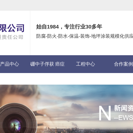
始自1984，专注行业30多年
防腐-防火-防水-保温-装饰-地坪涂装规模化
产品中心
硼中子俘获 癌症
工程中心
合作案例
(BNCT)项目