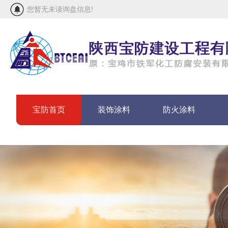
您暂无未读询盘信息!
宝防首页
装饰涂料
防火涂料
联系宝防